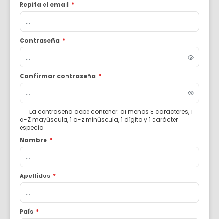
Repita el email
*
Contraseña
*
Confirmar contraseña
*
La contraseña debe contener: al menos 8 caracteres, 1
a-Z mayúscula, 1 a-z minúscula, 1 dígito y 1 carácter
especial
Nombre
*
Apellidos
*
País
*