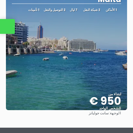
1 الأماكن
2 شبكة النقل
7 ليال
2 التوصيل والنقل
1 تأمينات
اتصل بنا
ابتداء من
950 €
للشخص الواحد
الوجهة:
سانت جوليانز
شاهد