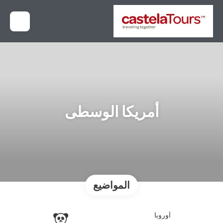
أمريكا الوسطى
المواضيع
أوروبا