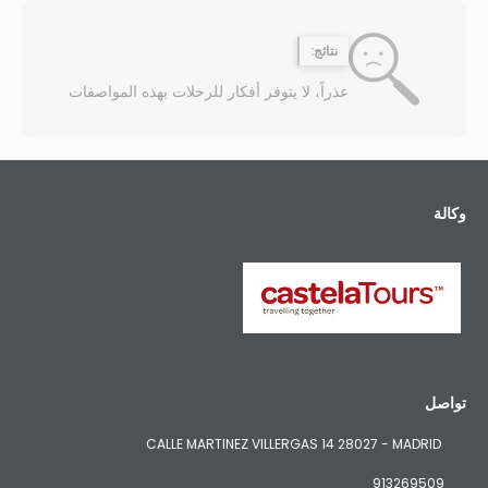
نتائج:
عذراً، لا يتوفر أفكار للرحلات بهذه المواصفات
وكالة
تواصل
CALLE MARTINEZ VILLERGAS 14 28027 - MADRID
913269509