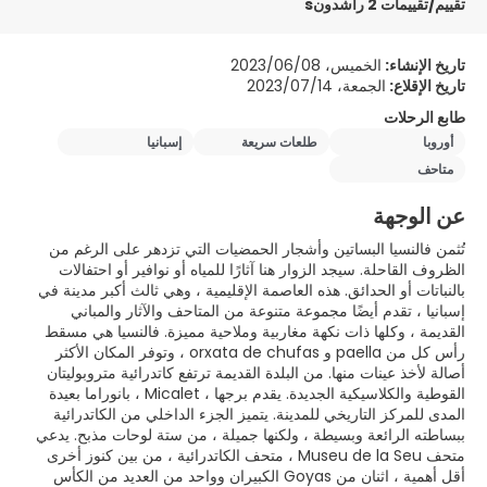
تقييم/تقييمات 2 راشدونs
تاريخ الإنشاء:
الخميس، 2023/06/08
تاريخ الإقلاع:
الجمعة، 2023/07/14
طابع الرحلات
أوروبا
طلعات سريعة
إسبانيا
متاحف
عن الوجهة
تُثمن فالنسيا البساتين وأشجار الحمضيات التي تزدهر على الرغم من
الظروف القاحلة. سيجد الزوار هنا آثارًا للمياه أو نوافير أو احتفالات
بالنباتات أو الحدائق. هذه العاصمة الإقليمية ، وهي ثالث أكبر مدينة في
إسبانيا ، تقدم أيضًا مجموعة متنوعة من المتاحف والآثار والمباني
القديمة ، وكلها ذات نكهة مغاربية وملاحية مميزة. فالنسيا هي مسقط
رأس كل من paella و orxata de chufas ، وتوفر المكان الأكثر
أصالة لأخذ عينات منها. من البلدة القديمة ترتفع كاتدرائية متروبوليتان
القوطية والكلاسيكية الجديدة. يقدم برجها ، Micalet ، بانوراما بعيدة
المدى للمركز التاريخي للمدينة. يتميز الجزء الداخلي من الكاتدرائية
ببساطته الرائعة وبسيطة ، ولكنها جميلة ، من ستة لوحات مذبح. يدعي
متحف Museu de la Seu ، متحف الكاتدرائية ، من بين كنوز أخرى
أقل أهمية ، اثنان من Goyas الكبيران وواحد من العديد من الكأس