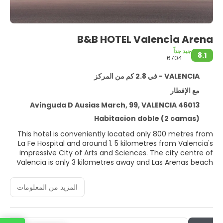
B&B HOTEL Valencia Arena
جيد جداً
8.1
6704
VALENCIA - في 2.8 كم من المركز
مع الإفطار
Avinguda D Ausias March, 99, VALENCIA 46013
Habitacion doble (2 camas)
This hotel is conveniently located only 800 metres from
La Fe Hospital and around 1. 5 kilometres from Valencia's
impressive City of Arts and Sciences. The city centre of
Valencia is only 3 kilometres away and Las Arenas beach
is 5 kilometres away. The Valencia's Fair is only 20
minutes' drive away and during the biggest trade fairs,
المزيد من المعلومات
the hotel offers a complimentary shuttle bus to and from
the venue. The hotel offers functional rooms with
modern amenities to ensure a pleasant stay. A
continental buffet breakfast is served in the breakfast