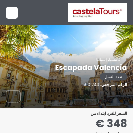
فالنسيا, إسبانيا
Escapada Valencia
تعدد النسل
الرقم المرجعي:
5601243
السعر للفرد ابتداء من
348 €