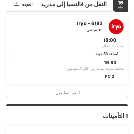
16
النقل من فالنسيا إلى مدريد
العوده
يوليو
Iryo - 6183
مباشر
18:00
محطة الشمال
1ساعة 53دقيقة
19:53
محطة مدريد تشامارتين كلارا كامبوامور
2 PC
انظر التفاصيل
1 التأمينات