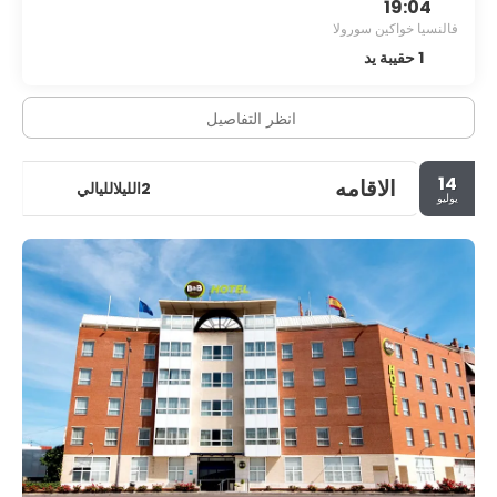
19:04
فالنسيا خواكين سورولا
1 حقيبة يد
انظر التفاصيل
14
الاقامه
2الليلالليالي
يوليو