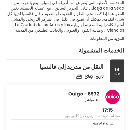
المقدسة الأصلية التي يُفترض أنها أصيلة في إسبانيا. يقع بالقرب من
Llotja de la Seda ، تبادل الحرير السابق ، مع أعمدته الجميلة. بغض
النظر عما إذا كنت تحب الطراز الحديث أو القديم ، فإن فالنسيا لديها كل
شيء لتقدمه. يمكنك أن تضيع في الليل في المركز التاريخي والمشي
أمام الكاتدرائية المضيئة أو زيارة La Ciudad de las Artes y las
Ciencias ، ومدينة الفنون والعلوم ، والجانب الطليعي من المدينة.
المزيد من المعلومات
الخدمات المشمولة
النقل من مدريد إلى فالنسيا
14
يوليو
تاريخ الإقلاع
Ouigo - 6572
مباشر
17:15
محطة مدريد تشامارتين كلارا كامبوامور
1ساعة 49دقيقة