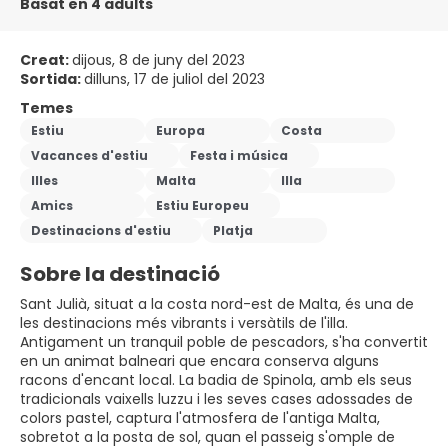
Basat en 4 adults
Creat:
dijous, 8 de juny del 2023
Sortida:
dilluns, 17 de juliol del 2023
Temes
Estiu
Europa
Costa
Vacances d'estiu
Festa i música
Illes
Malta
Illa
Amics
Estiu Europeu
Destinacions d'estiu
Platja
Sobre la destinació
Sant Julià, situat a la costa nord-est de Malta, és una de
les destinacions més vibrants i versàtils de l'illa.
Antigament un tranquil poble de pescadors, s'ha convertit
en un animat balneari que encara conserva alguns
racons d'encant local. La badia de Spinola, amb els seus
tradicionals vaixells luzzu i les seves cases adossades de
colors pastel, captura l'atmosfera de l'antiga Malta,
sobretot a la posta de sol, quan el passeig s'omple de