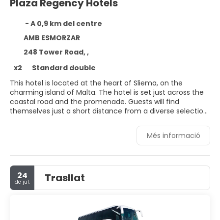
Plaza Regency Hotels
- A 0,9 km del centre
AMB ESMORZAR
248 Tower Road, ,
x2
Standard double
This hotel is located at the heart of Sliema, on the
charming island of Malta. The hotel is set just across the
coastal road and the promenade. Guests will find
themselves just a short distance from a diverse selection
of shops, restaurants, bars and entertainment venues.
This charming hotel offers guests a great base from
Més informació
which to explore this wonderful island. Links to the public
transport network are to be found nearby. This charming
hotel welcomes guests with traditional hospitality and
excellent service. The guest rooms are beautifully
24
Trasllat
appointed, offering a peaceful setting in which to enjoy a
de jul.
relaxing holiday. The hotel features a wide range of
excellent facilities, meeting the needs of every type of
traveller.
Disclaimer notification: Amenities are subject to