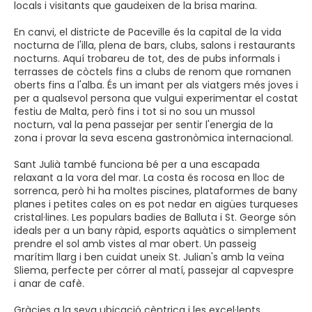
locals i visitants que gaudeixen de la brisa marina.
En canvi, el districte de Paceville és la capital de la vida
nocturna de l'illa, plena de bars, clubs, salons i restaurants
nocturns. Aquí trobareu de tot, des de pubs informals i
terrasses de còctels fins a clubs de renom que romanen
oberts fins a l'alba. És un imant per als viatgers més joves i
per a qualsevol persona que vulgui experimentar el costat
festiu de Malta, però fins i tot si no sou un mussol
nocturn, val la pena passejar per sentir l'energia de la
zona i provar la seva escena gastronòmica internacional.
Sant Julià també funciona bé per a una escapada
relaxant a la vora del mar. La costa és rocosa en lloc de
sorrenca, però hi ha moltes piscines, plataformes de bany
planes i petites cales on es pot nedar en aigües turqueses
cristal·lines. Les populars badies de Balluta i St. George són
ideals per a un bany ràpid, esports aquàtics o simplement
prendre el sol amb vistes al mar obert. Un passeig
marítim llarg i ben cuidat uneix St. Julian's amb la veïna
Sliema, perfecte per córrer al matí, passejar al capvespre
i anar de cafè.
Gràcies a la seva ubicació cèntrica i les excel·lents