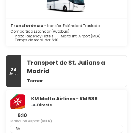
availability and may be chargeable as per the hotel
policy.
Transferència
- transfer: Estàndard Traslado
Compartido Estándar (Autobús)
Plaza Regency Hotels
Malta Intl Airport (MLA)
Temps de recollida: 6:10
Transport de St. Julians a
24
Madrid
de jul.
Tornar
KM Malta Airlines - KM 586
Directe
6:10
Malta Intl Airport
(MLA)
3h