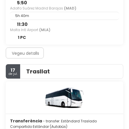
5:50
Adolfo Suárez Madrid Barajas
(MAD)
5h 40m
11:30
Malta Intl Airport
(MLA)
1 PC
Vegeu detalls
17
Trasllat
de jul.
Transferència
- transfer: Estàndard Traslado
Compartido Estándar (Autobús)