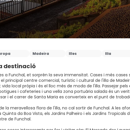
uropa
Madeira
Illes
Illa
a destinació
es a Funchal, et sorprèn la seva immensitat. Cases i més cases s
 el principal centre comercial, turístic i cultural de l'illa de Mad
 vida local pròpia i és el lloc més de moda de l'illa. Passejar p
 botigues i cafeteries i una vella zona portuària salada és un verita
sar i el carrer de Santa Maria es converteix en el punt de troba
de la meravellosa flora de l'illa, no cal sortir de Funchal. A les 
a Quinta da Boa Vista, els Jardins Palheiro i els Jardins Tropicals
ntre de Funchal.