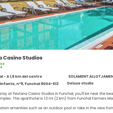
a Casino Studios
 bé
04
l - A 1,6 km del centre
SOLAMENT ALLOTJAME
Deluxe studio
 Infante, nº9, Funchal 9004-513
tay at Pestana Casino Studios in Funchal, you'll be near the bea
Bathing Complex. This aparthotel is 1.3 mi (2 km) from Funchal Fa
ation amenities such as an outdoor pool or take in the view from
ary wireless internet access and tour/ticket assistance.