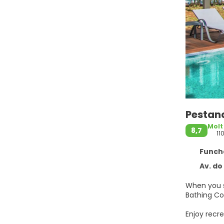
Pestan
Molt
8,7
11
Funcha
Av. do
When you s
Enjoy recre
compliment