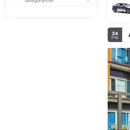
assegurances
1
24
d’ag.