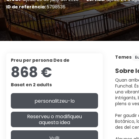
ID de referència:
5798536
Temes
E
preu per persona Des de
868 €
Sobre l
Quan arrib
Basat en 2 adults
Funchal. És
una vibrant
intrigants,
personalitzeu-lo
plens a ves
Per gaudir 
Reserveu o modifiqueu
Botânico, l
aquesta idea
des del ce
Vull!