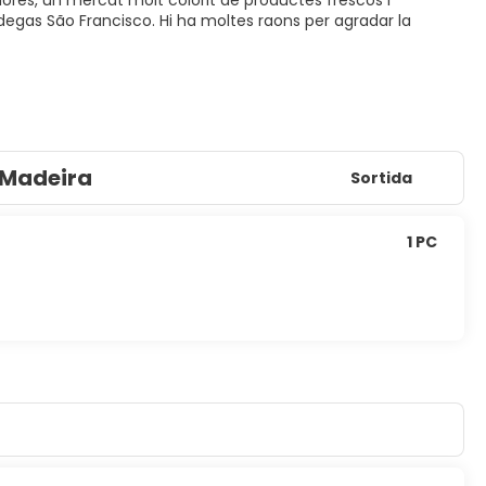
adores, un mercat molt colorit de productes frescos i
 Adegas São Francisco. Hi ha moltes raons per agradar la
, Madeira
Sortida
1 PC