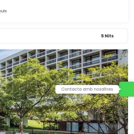
)
nuts
5 Nits
Contacta amb nosaltres