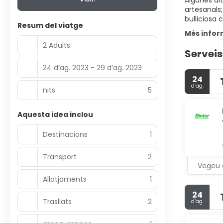
Algunes alt
artesanals;
bulliciosa c
Resum del viatge
Més infor
2 Adults
Serveis
24 d’ag. 2023 - 29 d’ag. 2023
24
d’ag.
nits
5
Aquesta idea inclou
Destinacions
1
Transport
2
Vegeu 
Allotjaments
1
24
Trasllats
2
d’ag.