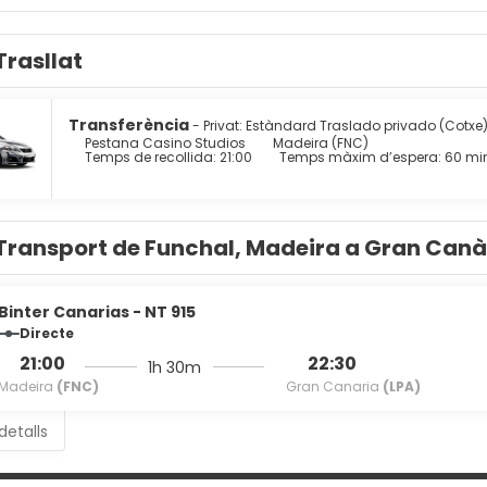
elf at home in one of the 77 air-conditioned rooms featuring kit
Trasllat
 programming provide entertainment, while complimentary wire
ones, as well as laptop-compatible safes and desks.
tage of the aparthotel's room service (during limited hours).
Transferència
- Privat: Estàndard Traslado privado (Cotxe
Pestana Casino Studios
Madeira (FNC)
Temps de recollida: 21:00
Temps màxim d’espera: 60 mi
enities include dry cleaning/laundry services, a 24-hour front d
Transport de Funchal, Madeira a Gran Canàr
Binter Canarias - NT 915
Directe
21:00
22:30
1h 30m
Madeira
(FNC)
Gran Canaria
(LPA)
detalls