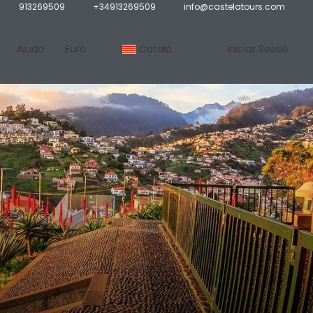
913269509
+34913269509
info@castelatours.com
Ajuda
Euro
Català
iniciar Sessió