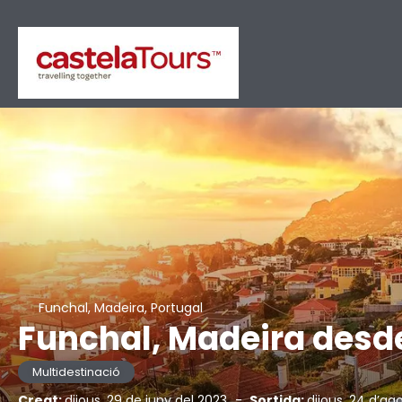
Funchal, Madeira, Portugal
Funchal, Madeira desd
Multidestinació
Creat:
dijous, 29 de juny del 2023
-
Sortida:
dijous, 24 d’ag