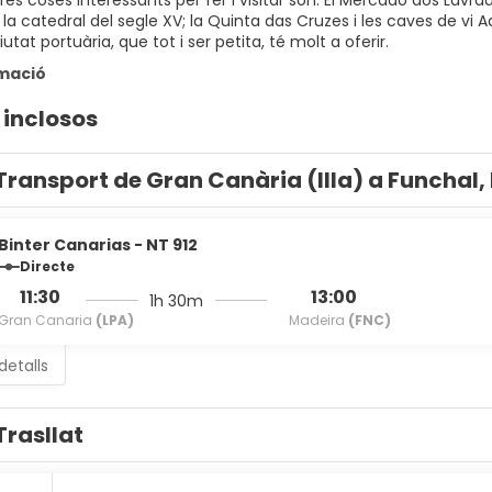
res coses interessants per fer i visitar són: El Mercado dos Lavr
 la catedral del segle XV; la Quinta das Cruzes i les caves de vi
iutat portuària, que tot i ser petita, té molt a oferir.
mació
 inclosos
Transport de Gran Canària (Illa) a Funchal
Binter Canarias - NT 912
Directe
11:30
13:00
1h 30m
Gran Canaria
(LPA)
Madeira
(FNC)
detalls
Trasllat