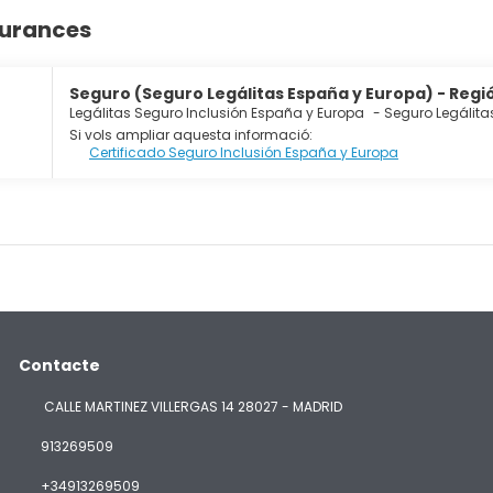
gurances
Seguro (Seguro Legálitas España y Europa) - Regió
Legálitas Seguro Inclusión España y Europa
-
Seguro Legálita
Si vols ampliar aquesta informació:
Certificado Seguro Inclusión España y Europa
Contacte
CALLE MARTINEZ VILLERGAS 14 28027 - MADRID
913269509
+34913269509