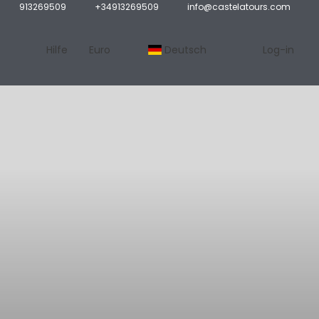
913269509
+34913269509
info@castelatours.com
Hilfe
Euro
Deutsch
Log-in