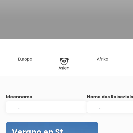
Europa
Afrika
Asien
Ideenname
Name des Reiseziel
Verano en St.