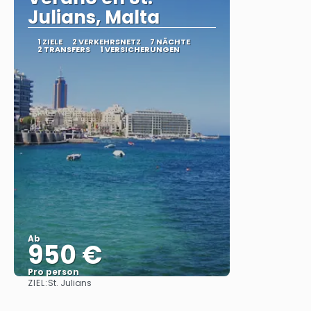
Julians, Malta
1 ZIELE
2 VERKEHRSNETZ
7 NÄCHTE
2 TRANSFERS
1 VERSICHERUNGEN
Ab
950 €
Pro person
ZIEL:
St. Julians
Sehen