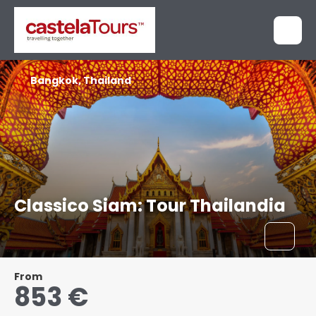
Bangkok, Thailand
Classico Siam: Tour Thailandia
From
853 €