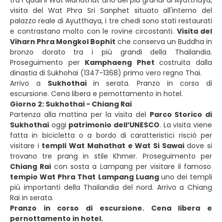
tra i quali il Wat Mahathat uno dei più grandi di Ayutthaya,
visita del Wat Phra Sri Sanphet situato all'interno del
palazzo reale di Ayutthaya, i tre chedi sono stati restaurati
e contrastano molto con le rovine circostanti.
Visita del
Viharn Phra Mongkol Bophit
che conserva un Buddha in
bronzo dorato tra i più grandi della Thailandia.
Proseguimento per
Kamphaeng Phet
costruita dalla
dinastia di Sukhohai (1347-1368) primo vero regno Thai.
Arrivo a
Sukhothai
in serata. Pranzo in corso di
escursione. Cena libera e pernottamento in hotel.
Giorno 2: Sukhothai - Chiang Rai
Partenza alla mattina per la visita del
Parco Storico di
Sukhothai
oggi
patrimonio dell’UNESCO
. La visita viene
fatta in bicicletta o a bordo di caratteristici risciò per
visitare i
templi Wat Mahathat e Wat Si Sawai
dove si
trovano tre prang in stile Khmer. Proseguimento per
Chiang Rai
con sosta a Lampang per visitare il famoso
tempio Wat Phra That Lampang Luang
uno dei templi
più importanti della Thailandia del nord. Arrivo a Chiang
Rai in serata.
Pranzo in corso di escursione. Cena libera e
pernottamento in hotel.