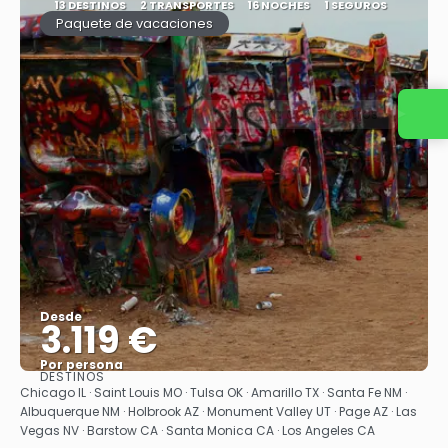
13 DESTINOS
2 TRANSPORTES
16 NOCHES
1 SEGUROS
Paquete de vacaciones
Contacta con nosotros
Desde
3.119 €
Por persona
DESTINOS
Ver
Chicago IL · Saint Louis MO · Tulsa OK · Amarillo TX · Santa Fe NM ·
Albuquerque NM · Holbrook AZ · Monument Valley UT · Page AZ · Las
Vegas NV · Barstow CA · Santa Monica CA · Los Angeles CA