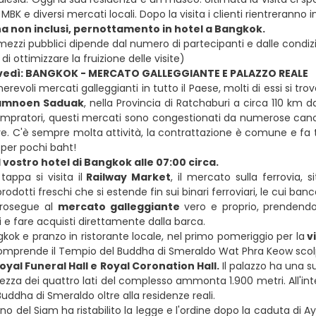
K e diversi mercati locali. Dopo la visita i clienti rientreranno
a non inclusi, pernottamento in hotel a Bangkok.
i mezzi pubblici dipende dal numero di partecipanti e dalle condiz
 di ottimizzare la fruizione delle visite)
ovedì: BANGKOK - MERCATO GALLEGGIANTE E PALAZZO REALE
revoli mercati galleggianti in tutto il Paese, molti di essi si tro
amnoen Saduak
, nella Provincia di Ratchaburi a circa 110 km da
ompratori, questi mercati sono congestionati da numerose canoe 
 rive. C'è sempre molta attività, la contrattazione è comune e f
 per pochi baht!
 vostro hotel di Bangkok alle 07:00 circa.
ppa si visita il
Railway Market
, il mercato sulla ferrovia, 
odotti freschi che si estende fin sui binari ferroviari, le cui b
prosegue al
mercato galleggiante
vero e proprio, prendendo
 e fare acquisti direttamente dalla barca.
gkok e pranzo in ristorante locale, nel primo pomeriggio per la
v
omprende il Tempio del Buddha di Smeraldo Wat Phra Keow scolpi
Royal Funeral Hall e Royal Coronation Hall.
Il palazzo ha una s
ezza dei quattro lati del complesso ammonta 1.900 metri. All'inte
uddha di Smeraldo oltre alla residenze reali.
o del Siam ha ristabilito la legge e l'ordine dopo la caduta di A