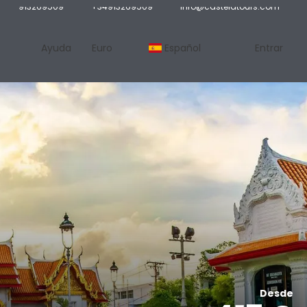
913269509
+34913269509
info@castelatours.com
Ayuda
Euro
Español
Entrar
Desde