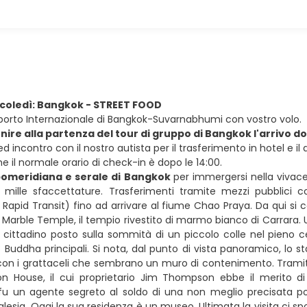
rcoledì: Bangkok - STREET FOOD
roporto Internazionale di Bangkok-Suvarnabhumi con vostro volo.
nire alla partenza del tour di gruppo di Bangkok l'arrivo do
 ed incontro con il nostro autista per il trasferimento in hotel e il
 il normale orario di check-in è dopo le 14:00.
pomeridiana e serale di Bangkok
per immergersi nella vivac
le mille sfaccettature. Trasferimenti tramite mezzi pubblici
Rapid Transit) fino ad arrivare al fiume Chao Praya. Da qui si c
al Marble Temple, il tempio rivestito di marmo bianco di Carrara. U
cittadino posto sulla sommità di un piccolo colle nel pieno ce
 Buddha principali. Si nota, dal punto di vista panoramico, lo st
on i grattaceli che sembrano un muro di contenimento. Tramite
House, il cui proprietario Jim Thompson ebbe il merito di fa
, fu un agente segreto al soldo di una non meglio precisata 
Malesia. Oggi la sua residenza è un museo. Ultimata la visita ci