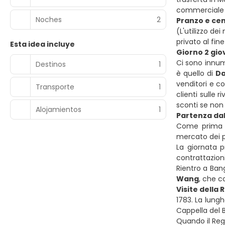
commerciale MB
Noches
2
Pranzo e cen
(L'utilizzo de
privato al fine
Esta idea incluye
Giorno 2 gi
Ci sono innume
Destinos
1
è quello di
D
venditori e c
Transporte
1
clienti sulle
sconti se non
Alojamientos
1
Partenza dal
Come prima ta
mercato dei pr
La giornata 
contrattazioni
Rientro a Ban
Wang
, che c
Visite della 
1783. La lungh
Cappella del B
Quando il Regn