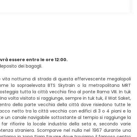
vrà essere entro le ore 12:00.
 deposito dei bagagli.
e vita notturna di strada di questa effervescente megalopoli
 come la sopraelevata BTS Skytrain o la metropolitana MRT
osteggia tutta la città vecchia fino al ponte Rama VIII. In tuk
na volta visitato si raggiunge, sempre in tuk tuk, il Wat Saket,
ntro della parte vecchia della città dove risiedono tutte le
acco netto tra la città vecchia con edifici di 3 o 4 piani e la
 un canale navigabile sottostante al tempio si raggiunge la
r rifiorire la locale industria della seta e, secondo varie
potenza straniera. Scomparve nel nulla nel 1967 durante una
 spostiamo in zona Siam Square dove troviamo il famoso centro