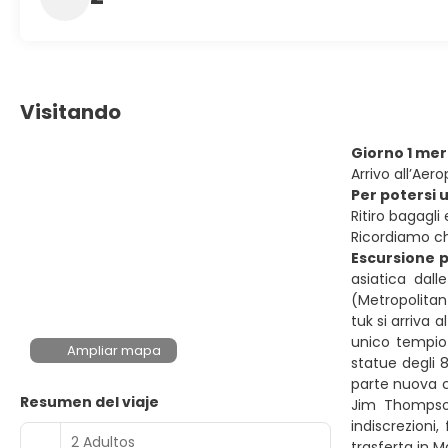
Visitando
Giorno 1 me
Arrivo all’Ae
Per potersi u
Ritiro bagagli
Ricordiamo che
Escursione 
asiatica dal
(Metropolitan 
tuk si arriva 
unico tempio 
Ampliar mapa
statue degli 8
parte nuova c
Resumen del viaje
Jim Thompson 
indiscrezioni
2 Adultos
trasferta in 