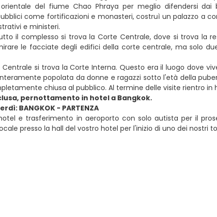
 orientale del fiume Chao Phraya per meglio difendersi dai
blici come fortificazioni e monasteri, costruì un palazzo a 
trativi e ministeri.
utto il complesso si trova la Corte Centrale, dove si trova la res
are le facciate degli edifici della corte centrale, ma solo due 
e Centrale si trova la Corte Interna. Questo era il luogo dove vive
 interamente popolata da donne e ragazzi sotto l'età della pubert
etamente chiusa al pubblico. Al termine delle visite rientro in h
lusa, pernottamento in hotel a Bangkok.
nerdì: BANGKOK - PARTENZA
hotel e trasferimento in aeroporto con solo autista per il pro
ocale presso la hall del vostro hotel per l'inizio di uno dei nostri t