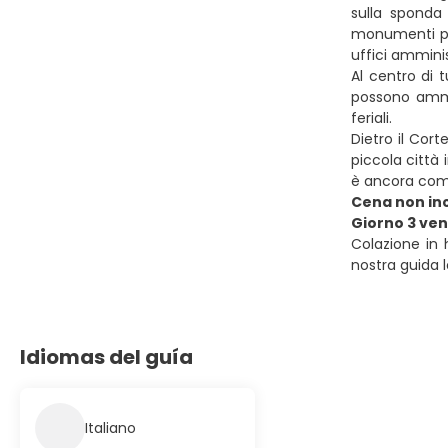
sulla sponda
monumenti pub
uffici amminis
Al centro di t
possono ammir
feriali.
Dietro il Cort
piccola città
è ancora compl
Cena non inc
Giorno 3 ve
Colazione in 
nostra guida l
Idiomas del guía
Italiano