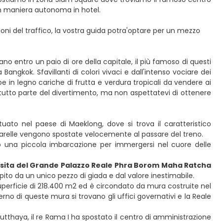
 in maniera autonoma in hotel.
ioni del traffico, la vostra guida potra'optare per un mezzo
vano entro un paio di ore della capitale, il più famoso di questi
 Bangkok. Sfavillanti di colori vivaci e dall'intenso vociare dei
in legno cariche di frutta e verdura tropicali da vendere ai
a tutto parte del divertimento, ma non aspettatevi di ottenere
situato nel paese di Maeklong, dove si trova il caratteristico
ancarelle vengono spostate velocemente al passare del treno.
 una piccola imbarcazione per immergersi nel cuore delle
isita del Grande Palazzo Reale Phra Borom Maha Ratcha
to da un unico pezzo di giada e dal valore inestimabile.
uperficie di 218.400 m2 ed è circondato da mura costruite nel
rno di queste mura si trovano gli uffici governativi e la Reale
yutthaya, il re Rama I ha spostato il centro di amministrazione