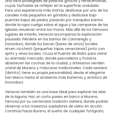
una vista privilegiada de palacios góticos y renacentistas,
cuyas fachadas se reflejan en la superficie ondulada.
Para una experiencia más íntima, deslícese por uno de los
canales más pequeños en góndola y deslícese bajo
puentes bajos de piedra, pasando por tranquilos barrios
donde la ropa cuelga sobre el agua y las campanas de las
iglesias resuenan entre los muros. Más allá de los famosos
lugares de interés, Venecia recompensa la exploración
pausada. Piérdete en los barrios de Cannaregio y
Dorsoduro, donde los bacari (bares de vinos) locales
sirven cicchetti (pequeñas tapas venecianas) junto con
spritz y vinos locales. Cruza el Puente de Rialto para visitar
su animado mercado, donde pescaderos y fruteros
abastecen las cocinas de la ciudad, y artesanos venden
cristal de Murano y máscaras tradicionales. Cada sestiere
(distrito) tiene su propia personalidad, desde el elegante
San Marco hasta el ambiente más bohemio y artístico de
Dorsoduro.
Venecia también es una base ideal para explorar las islas
de la laguna. Haz un corto paseo en barco a Murano,
famosa por su centenaria tradición vidriera, donde podrás
observar a los maestros sopladores de vidrio en acción.
Continúa hacia Burano, el sueño de cualquier fotógrafo,