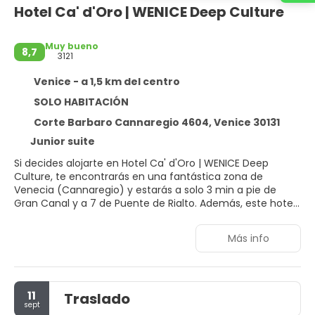
Hotel Ca' d'Oro | WENICE Deep Culture
Muy bueno
8,7
3121
Venice - a 1,5 km del centro
SOLO HABITACIÓN
Corte Barbaro Cannaregio 4604, Venice 30131
Junior suite
Si decides alojarte en Hotel Ca' d'Oro | WENICE Deep
Culture, te encontrarás en una fantástica zona de
Venecia (Cannaregio) y estarás a solo 3 min a pie de
Gran Canal y a 7 de Puente de Rialto. Además, este hotel
se encuentra a 1 km de Plaza de San Marcos y a 1 km de
Basílica de San Marcos.
Más info
Aprovecha los prácticos servicios que se te ofrecen,
como conexión a Internet wifi gratis, servicios de
conserjería o un vestíbulo con chimenea.
11
Traslado
sept
Te sentirás como en tu propia casa en cualquiera de las