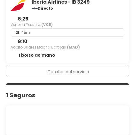
Iberia Airlines - IB 3249
Directo
6:25
Venezia Tessera
(VCE)
2h 45m
9:10
Adolfo Suárez Madrid Barajas
(MAD)
1 bolso de mano
Detalles del servicio
1 Seguros