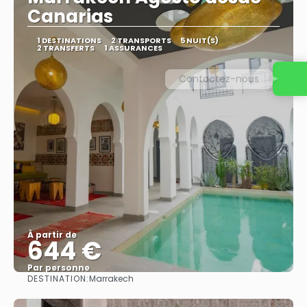
Canarias
1 DESTINATIONS
2 TRANSPORTS
5 NUIT(S)
2 TRANSFERTS
1 ASSURANCES
Contactez-nous
À partir de
644 €
Par personne
DESTINATION:
Marrakech
Afficher