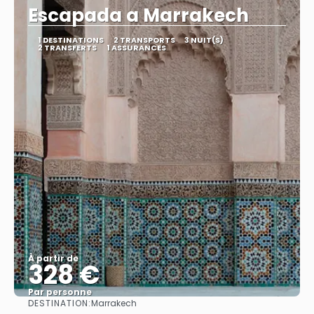
Escapada a Marrakech
1 DESTINATIONS
2 TRANSPORTS
3 NUIT(S)
2 TRANSFERTS
1 ASSURANCES
À partir de
328 €
Par personne
DESTINATION:
Marrakech
Afficher