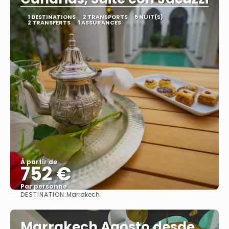
1 DESTINATIONS
2 TRANSPORTS
5 NUIT(S)
2 TRANSFERTS
1 ASSURANCES
À partir de
752 €
Par personne
DESTINATION:
Marrakech
Afficher
Marrakech Agosto desde