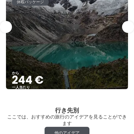
休暇パッケージ
から
244 €
一人当たり
見る
行き先別
ここでは、おすすめの旅行のアイデアを見ることができ
ます
他のアイデア