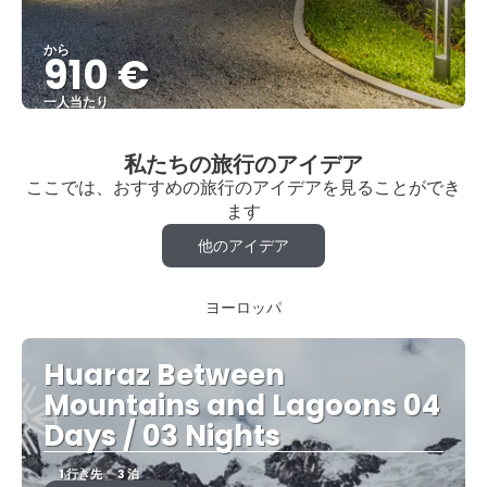
から
910 €
一人当たり
見る
私たちの旅行のアイデア
ここでは、おすすめの旅行のアイデアを見ることができ
ます
他のアイデア
ヨーロッパ
Huaraz Between
Mountains and Lagoons 04
Days / 03 Nights
1 行き先
3 泊