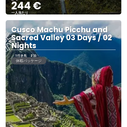
244 €
一人当たり
見る
Cusco Machu Picchu and
Sacred Valley 03 Days / 02
Nights
1 行き先
2 泊
休暇パッケージ