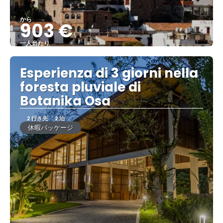
から
903 €
一人当たり
見る
Esperienza di 3 giorni nella
foresta pluviale di
Botanika Osa
2 行き先
2 泊
休暇パッケージ