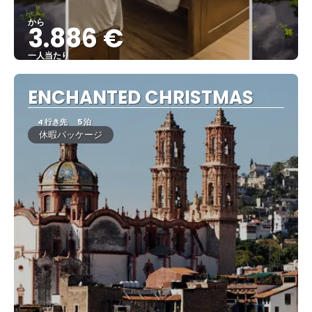
から
3.886 €
一人当たり
見る
ENCHANTED CHRISTMAS
4 行き先
5 泊
休暇パッケージ