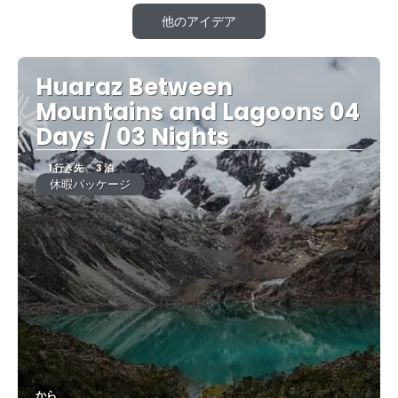
他のアイデア
Huaraz Between
Mountains and Lagoons 04
Days / 03 Nights
1 行き先
3 泊
休暇パッケージ
から