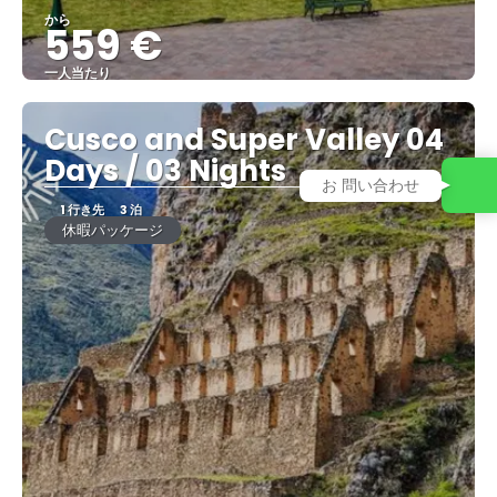
から
559 €
一人当たり
見る
Cusco and Super Valley 04
Days / 03 Nights
お 問い合わせ
1 行き先
3 泊
休暇パッケージ