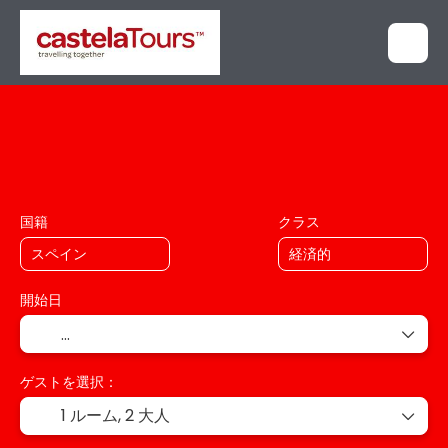
+
多デスティネーション
祝日
ルー
交通手段と宿泊
国籍
クラス
開始日
ゲストを選択：
1 ルーム,
2 大人