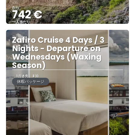
から
742 €
一人当たり
見る
Zafiro Cruise 4 Days / 3
Nights - Departure on
Wednesdays (Waxing
Season)
1 行き先
3 泊
休暇パッケージ