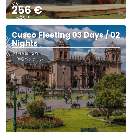
から
256 €
一人当たり
見る
Cusco Fleeting 03 Days / 02
Nights
1 行き先
2 泊
休暇パッケージ