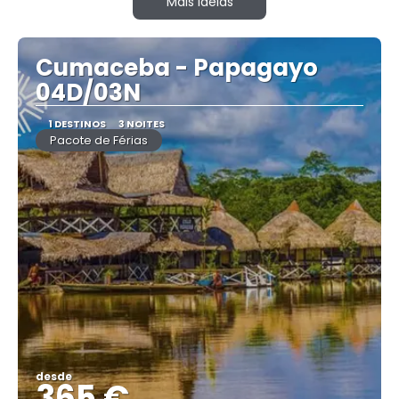
Mais ideias
Cumaceba - Papagayo
04D/03N
1 DESTINOS
3 NOITES
Pacote de Férias
desde
365 €