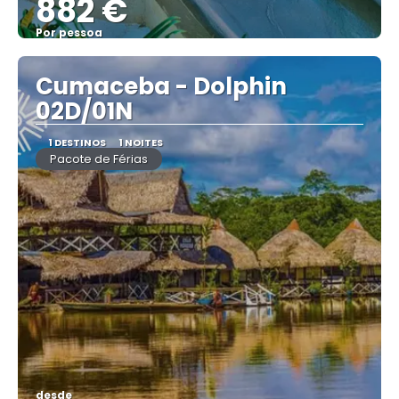
882 €
Por pessoa
Vejo
Cumaceba - Dolphin
02D/01N
1 DESTINOS
1 NOITES
Pacote de Férias
desde