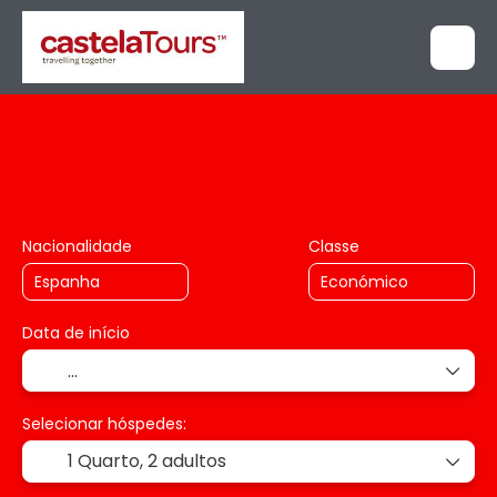
+
Multidestino
Pacotes
Transporte + Alojamento
Nacionalidade
Classe
Data de início
Selecionar hóspedes:
1 Quarto,
2 adultos