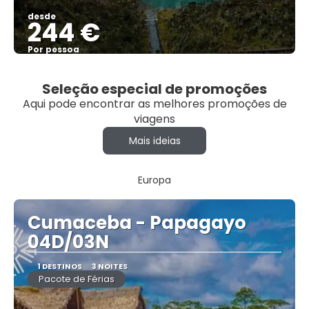
desde
244 €
Por pessoa
Vejo
Seleção especial de promoções
Aqui pode encontrar as melhores promoções de
viagens
Mais ideias
Europa
Cumaceba - Papagayo
04D/03N
1 DESTINOS
3 NOITES
Pacote de Férias