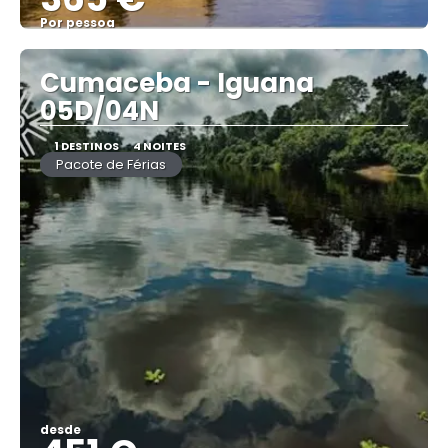
Por pessoa
Vejo
Cumaceba - Iguana
05D/04N
1 DESTINOS
4 NOITES
Pacote de Férias
desde