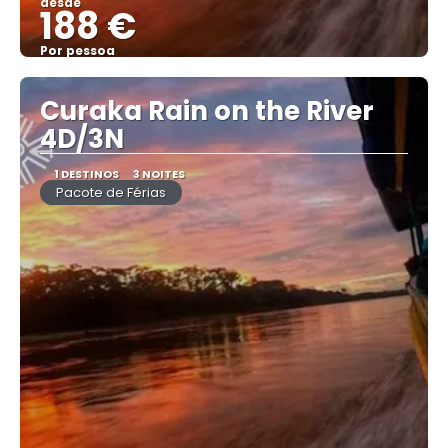
desde
188 €
Por pessoa
Vejo
Curaka Rain on the River
4D/3N
1 DESTINOS
3 NOITES
Pacote de Férias