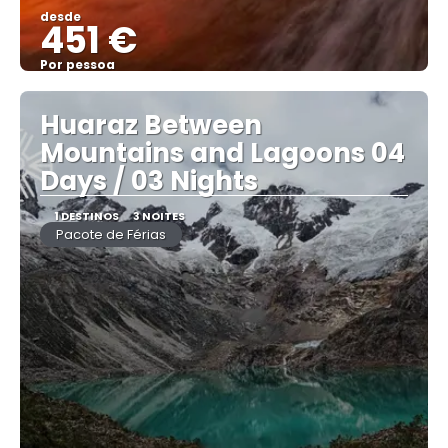
desde
451 €
Por pessoa
Vejo
Huaraz Between
Mountains and Lagoons 04
Days / 03 Nights
1 DESTINOS
3 NOITES
Pacote de Férias