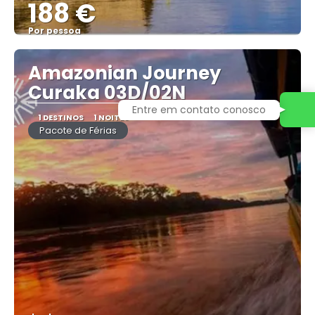
188 €
Por pessoa
Vejo
Amazonian Journey
Curaka 03D/02N
Entre em contato conosco
1 DESTINOS
1 NOITES
Pacote de Férias