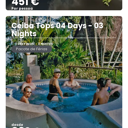
451 €
Por pessoa
Vejo
Ceiba Tops 04 Days - 03
Nights
1 DESTINOS
3 NOITES
Pacote de Férias
desde