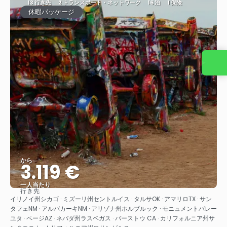
13 行き先
2 トランスポート・ネットワーク
16 泊
1 保険
休暇パッケージ
お 問い合わせ
から
3.119 €
一人当たり
行き先
見る
イリノイ州シカゴ · ミズーリ州セントルイス · タルサOK · アマリロTX · サン
タフェNM · アルバカーキNM · アリゾナ州ホルブルック · モニュメントバレー
ユタ · ページAZ · ネバダ州ラスベガス · バーストウ CA · カリフォルニア州サ