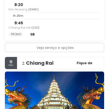
8:20
Don Mueang
(DMK)
1h 25m
9:45
Chiang Rai Intl
(CEI)
SB
PROMO
Veja serviço e opções
11
Chiang Rai
Fique de
2.
nov.