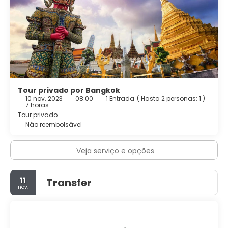
Tour privado por Bangkok
10 nov. 2023
08:00
1 Entrada
(
Hasta 2 personas: 1
)
7 horas
Tour privado
Não reembolsável
Veja serviço e opções
11
Transfer
nov.