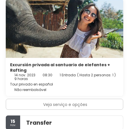
Excursión privada al santuario de elefantes +
Rafting
14 nov. 2023
08:30
1 Entrada
(
Hasta 2 personas: 1
)
9 horas
Tour privado en español
Não reembolsável
Veja serviço e opções
15
Transfer
nov.