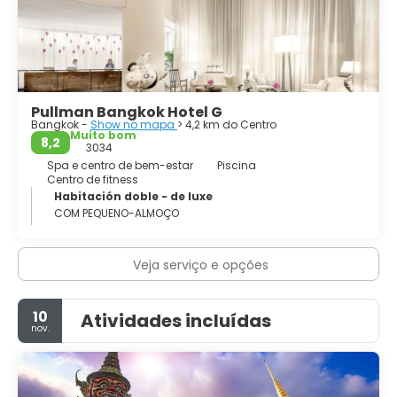
Pullman Bangkok Hotel G
Bangkok -
Show no mapa
> 4,2 km do Centro
Muito bom
8,2
3034
Spa e centro de bem-estar
Piscina
Centro de fitness
Habitación doble - de luxe
COM PEQUENO-ALMOÇO
Veja serviço e opções
10
Atividades incluídas
nov.