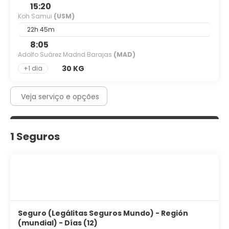
15:20
Koh Samui
(USM)
22h 45m
8:05
Adolfo Suárez Madrid Barajas
(MAD)
30 KG
+1 dia
Veja serviço e opções
1 Seguros
Seguro (Legálitas Seguros Mundo) - Región
(mundial) - Días (12)