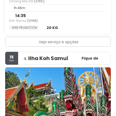
Chiang Mai Intl
(CNX)
1h 45m
14:35
Koh Samui
(USM)
20 KG
WEB PROMOTION
Veja serviço e opções
15
Ilha Koh Samui
Fique de
4.
nov.