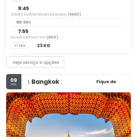
9:45
Adolfo Suárez Madrid Barajas
(MAD)
16h 10m
7:55
Suvarnabhumi Intl
(BKK)
23 KG
+1 dia
Veja serviço e opções
09
Bangkok
Fique de
1.
nov.