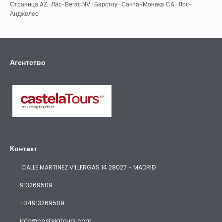
Страница AZ · Лас-Вегас NV · Барстоу · Санта-Моника CA · Лос-
Анджелес
Агентство
Контакт
CALLE MARTINEZ VILLERGAS 14 28027 - MADRID
913269509
+34913269509
info@castelatours.com