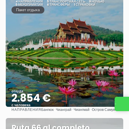
4 НАПРАВЛЕНИЯ
5 ТРАНСПОРТНАЯ СЕТЬ
9 НОЧЬЮ
5 МЕРОПРИЯТИЯ
6 ТРАНСФЕРЫ
1 СТРАХОВКИ
Пакет отдыха
откуда
2.854 €
Свяжитесь с нами
с человека
НАПРАВЛЕНИЯ
Бангкок · Чианграй · Чиангмай · Остров Самуи
Видеть
Ruta 66 al completo