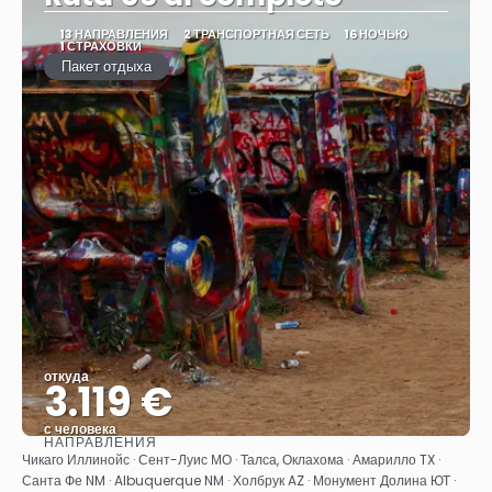
13 НАПРАВЛЕНИЯ
2 ТРАНСПОРТНАЯ СЕТЬ
16 НОЧЬЮ
1 СТРАХОВКИ
Пакет отдыха
откуда
3.119 €
с человека
НАПРАВЛЕНИЯ
Видеть
Чикаго Иллинойс · Сент-Луис МО · Талса, Оклахома · Амарилло TX ·
Санта Фе NM · Albuquerque NM · Холбрук AZ · Монумент Долина ЮТ ·