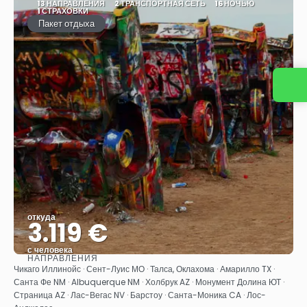
13 НАПРАВЛЕНИЯ
2 ТРАНСПОРТНАЯ СЕТЬ
16 НОЧЬЮ
1 СТРАХОВКИ
Пакет отдыха
Свяжитесь с нами
откуда
3.119 €
с человека
НАПРАВЛЕНИЯ
Видеть
Чикаго Иллинойс · Сент-Луис МО · Талса, Оклахома · Амарилло TX ·
Санта Фе NM · Albuquerque NM · Холбрук AZ · Монумент Долина ЮТ ·
Страница AZ · Лас-Вегас NV · Барстоу · Санта-Моника CA · Лос-