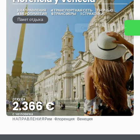
3 НАПРАВЛЕНИЯ
4 ТРАНСПОРТНАЯ СЕТЬ
7 НОЧЬЮ
4 МЕРОПРИЯТИЯ
6 ТРАНСФЕРЫ
1 СТРАХОВКИ
Пакет отдыха
Свяжитесь с нами
откуда
2.366 €
с человека
НАПРАВЛЕНИЯ
Рим · Флоренция · Венеция
Видеть