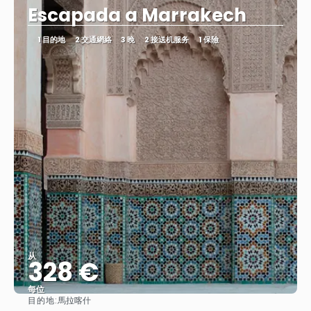
Escapada a Marrakech
1 目的地
2 交通網絡
3 晚
2 接送机服务
1 保險
从
328 €
每位
目的地:
馬拉喀什
查看