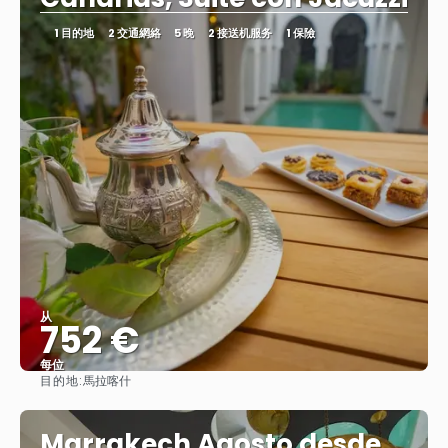
1 目的地
2 交通網絡
5 晚
2 接送机服务
1 保險
从
752 €
每位
目的地:
馬拉喀什
查看
Marrakech Agosto desde