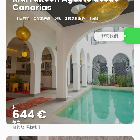
Canarias
1 目的地
2 交通網絡
5 晚
2 接送机服务
1 保險
聯繫我們
从
644 €
每位
目的地:
馬拉喀什
查看