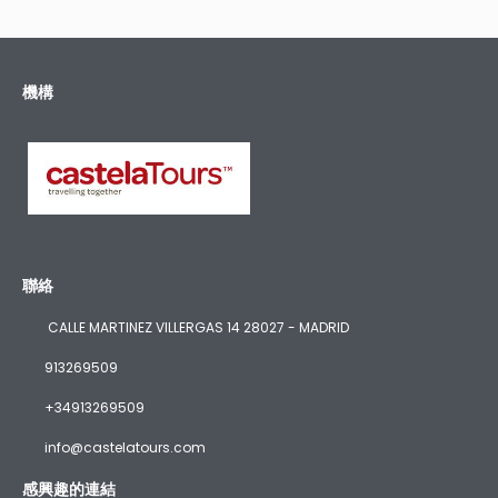
機構
聯絡
CALLE MARTINEZ VILLERGAS 14 28027 - MADRID
913269509
+34913269509
info@castelatours.com
感興趣的連結