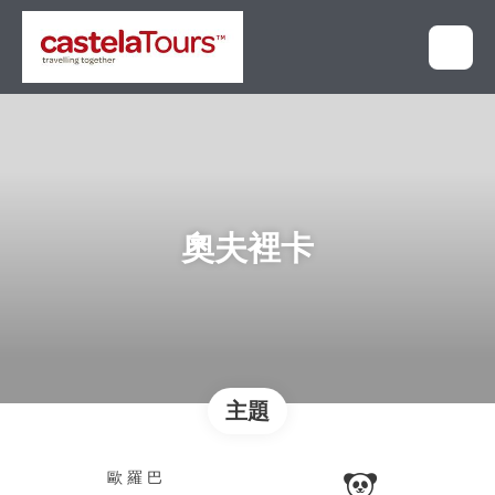
奧夫裡卡
主題
歐 羅 巴