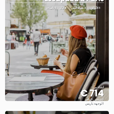
1 الأماكن
2 شبكة النقل
4 ليال
1 تأمينات
ابتداء من
714 €
للشخص الواحد
الوجهة:
باريس
شاهد