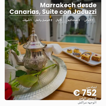
Marrakech desde
Canarias, Suite con Jacuzzi
1 الأماكن
2 شبكة النقل
5 ليال
2 التوصيل والنقل
1 تأمينات
ابتداء من
752 €
للشخص الواحد
الوجهة:
مراكش
شاهد