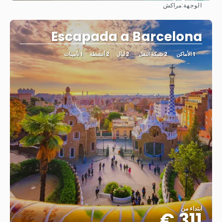
الوجهة:
مراكش
شاهد
Escapada a Barcelona
1 الأماكن
2 شبكة النقل
2 ليال
2 أنشطة
1 تأمينات
ابتداء من
311 €