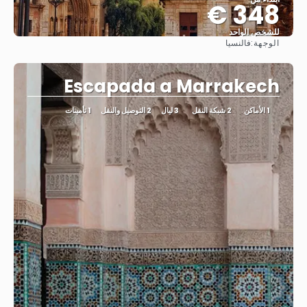
348 €
للشخص الواحد
الوجهة:
فالنسيا
شاهد
Escapada a Marrakech
1 الأماكن
2 شبكة النقل
3 ليال
2 التوصيل والنقل
1 تأمينات