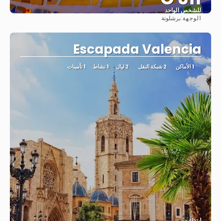
للشخص الواحد
الوجهة:
برشلونة
شاهد
Escapada Valencia
1 الأماكن
2 شبكة النقل
2 ليال
1 نشاط
1 تأمينات
ابتداء من