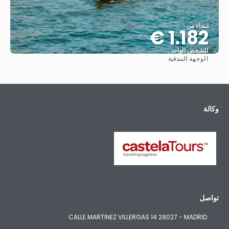
ابتداء من
1.182 €
للشخص الواحد
الوجهة:
البندقية
شاهد
وكالة
تواصل
CALLE MARTINEZ VILLERGAS 14 28027 - MADRID