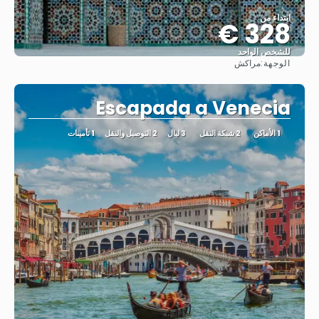
ابتداء من
328 €
للشخص الواحد
الوجهة:
مراكش
شاهد
Escapada a Venecia
1 الأماكن
2 شبكة النقل
3 ليال
2 التوصيل والنقل
1 تأمينات