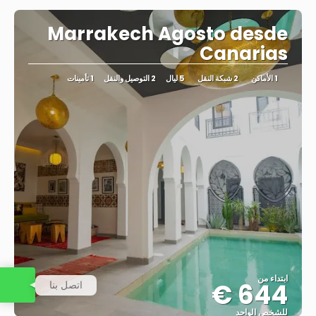
Marrakech Agosto desde
Canarias
1 الأماكن
2 شبكة النقل
5 ليال
2 التوصيل والنقل
1 تأمينات
ابتداء من
644 €
اتصل بنا
للشخص الواحد