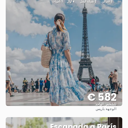
1 الأماكن
2 شبكة النقل
4 ليال
1 تأمينات
ابتداء من
582 €
للشخص الواحد
الوجهة:
باريس
شاهد
Escapada a París