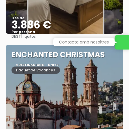
Des de
3.886 €
Per persona
DESTÍ:
Iquitos
Veure
Contacta amb nosaltres
ENCHANTED CHRISTMAS
4 DESTINACIONS
5 NITS
Paquet de vacances