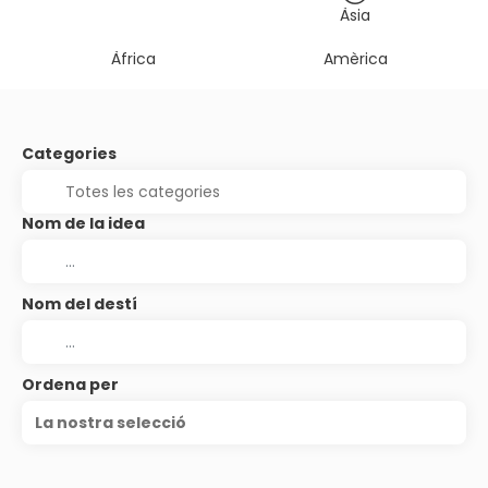
Àsia
Àfrica
Amèrica
Categories
Nom de la idea
Nom del destí
Ordena per
La nostra selecció