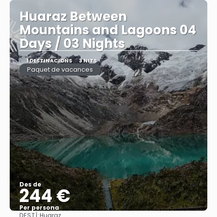
Huaraz Between
Mountains and Lagoons 04
Days / 03 Nights
1 DESTINACIONS
3 NITS
Paquet de vacances
Des de
244 €
Per persona
DESTÍ:
Huaraz