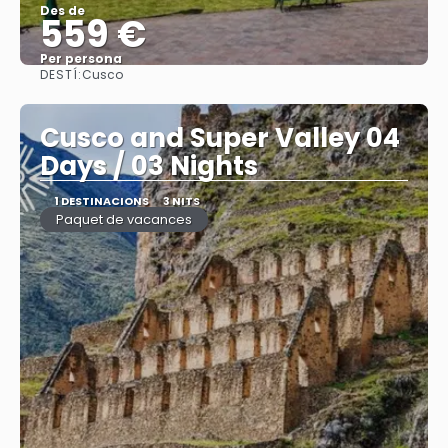
Des de
559 €
Per persona
DESTÍ:
Cusco
Veure
Cusco and Super Valley 04
Days / 03 Nights
1 DESTINACIONS
3 NITS
Paquet de vacances