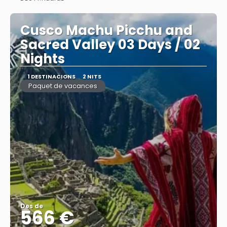
Veure
Cusco Machu Picchu and
Sacred Valley 03 Days / 02
Nights
1 DESTINACIONS
2 NITS
Paquet de vacances
Des de
566 €