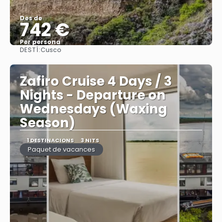
Des de
742 €
Per persona
DESTÍ:
Cusco
Veure
Zafiro Cruise 4 Days / 3
Nights - Departure on
Wednesdays (Waxing
Season)
1 DESTINACIONS
3 NITS
Paquet de vacances