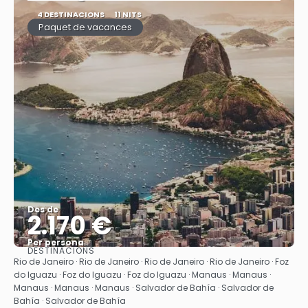
4 DESTINACIONS
11 NITS
Paquet de vacances
Des de
2.170 €
Per persona
DESTINACIONS
Veure
Rio de Janeiro · Rio de Janeiro · Rio de Janeiro · Rio de Janeiro · Foz
do Iguazu · Foz do Iguazu · Foz do Iguazu · Manaus · Manaus ·
Manaus · Manaus · Manaus · Salvador de Bahía · Salvador de
Bahía · Salvador de Bahía