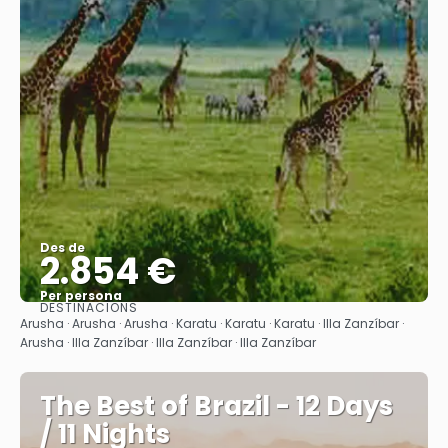
Des de
2.854 €
Per persona
DESTINACIONS
Veure
Arusha · Arusha · Arusha · Karatu · Karatu · Karatu · Illa Zanzíbar ·
Arusha · Illa Zanzíbar · Illa Zanzíbar · Illa Zanzíbar
The Best of Brazil - 12 Days
/ 11 Nights