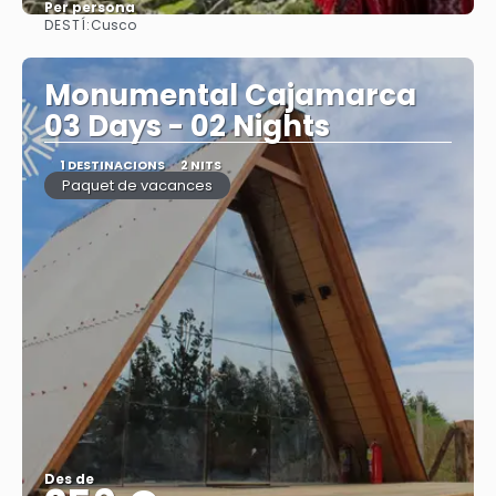
Per persona
DESTÍ:
Cusco
Veure
Monumental Cajamarca
03 Days - 02 Nights
1 DESTINACIONS
2 NITS
Paquet de vacances
Des de