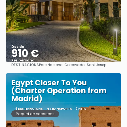
Des de
910 €
Per persona
DESTINACIONS
Parc Nacional Corcovado · Sant Josep
Veure
Egypt Closer To You
(Charter Operation from
Madrid)
6 DESTINACIONS
4 TRANSPORTS
7 NITS
Paquet de vacances