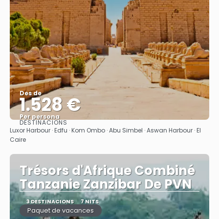
Des de
1.528 €
Per persona
DESTINACIONS
Veure
Luxor Harbour · Edfu · Kom Ombo · Abu Simbel · Aswan Harbour · El
Caire
Trésors d'Afrique Combiné
Tanzanie Zanzibar De PVN
3 DESTINACIONS
7 NITS
Paquet de vacances