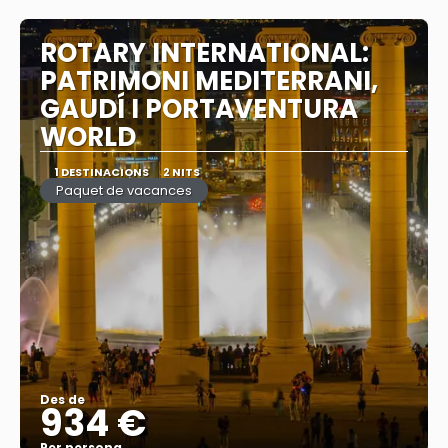
ROTARY INTERNATIONAL:
PATRIMONI MEDITERRANI,
GAUDÍ I PORTAVENTURA
WORLD
1 DESTINACIONS
2 NITS
Paquet de vacances
Des de
934 €
Per persona