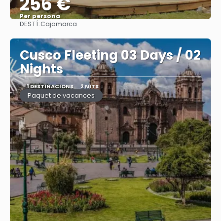
256 €
Per persona
DESTÍ:
Cajamarca
Veure
Cusco Fleeting 03 Days / 02
Nights
1 DESTINACIONS
2 NITS
Paquet de vacances