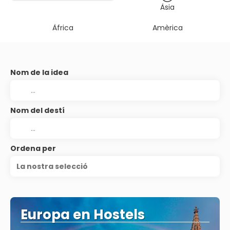
Àsia
Àfrica
Amèrica
Nom de la idea
Nom del destí
Ordena per
La nostra selecció
Europa en Hostels