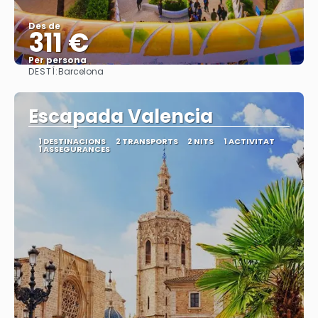
Des de
311 €
Per persona
DESTÍ:
Barcelona
Veure
Escapada Valencia
1 DESTINACIONS
2 TRANSPORTS
2 NITS
1 ACTIVITAT
1 ASSEGURANCES