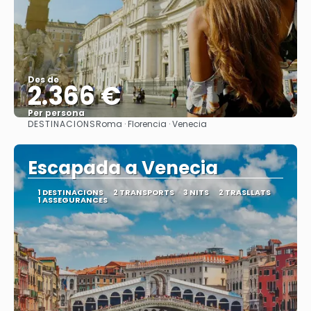
Des de
2.366 €
Per persona
DESTINACIONS
Roma · Florencia · Venecia
Veure
Escapada a Venecia
1 DESTINACIONS
2 TRANSPORTS
3 NITS
2 TRASLLATS
1 ASSEGURANCES