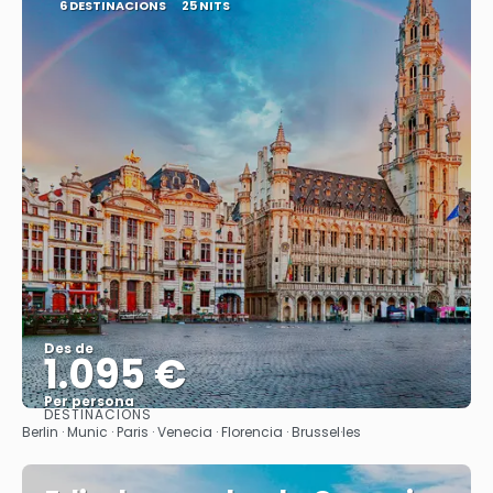
6 DESTINACIONS
25 NITS
Des de
1.095 €
Per persona
DESTINACIONS
Veure
Berlin · Munic · Paris · Venecia · Florencia · Brussel·les