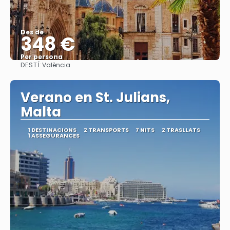
Des de
348 €
Per persona
DESTÍ:
València
Veure
Verano en St. Julians,
Malta
1 DESTINACIONS
2 TRANSPORTS
7 NITS
2 TRASLLATS
1 ASSEGURANCES