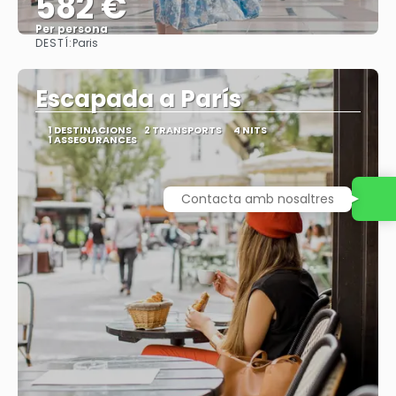
582 €
Per persona
DESTÍ:
Paris
Veure
Escapada a París
1 DESTINACIONS
2 TRANSPORTS
4 NITS
1 ASSEGURANCES
Contacta amb nosaltres