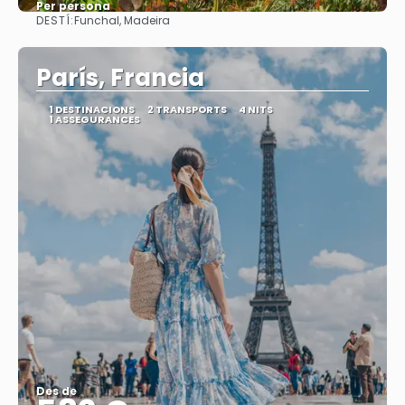
Per persona
DESTÍ:
Funchal, Madeira
Veure
París, Francia
1 DESTINACIONS
2 TRANSPORTS
4 NITS
1 ASSEGURANCES
Des de