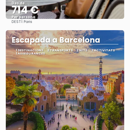
Des de
714 €
Per persona
DESTÍ:
Paris
Veure
Escapada a Barcelona
1 DESTINACIONS
2 TRANSPORTS
2 NITS
2 ACTIVITATS
1 ASSEGURANCES