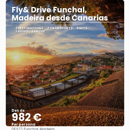
Fly& Drive Funchal,
Madeira desde Canarias
1 DESTINACIONS
2 TRANSPORTS
5 NITS
1 ASSEGURANCES
Des de
982 €
Per persona
DESTÍ:
Funchal, Madeira