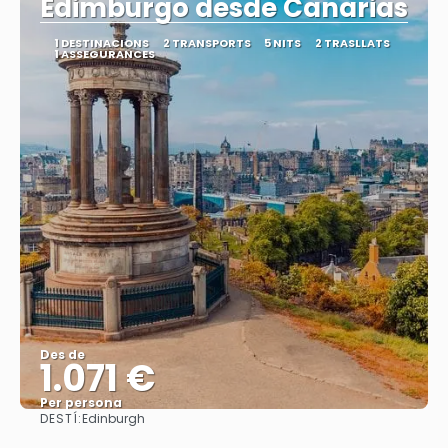
Edimburgo desde Canarias
1 DESTINACIONS
2 TRANSPORTS
5 NITS
2 TRASLLATS
1 ASSEGURANCES
Des de
1.071 €
Per persona
DESTÍ:
Edinburgh
Veure