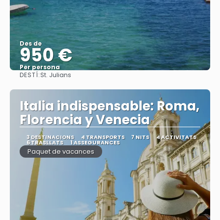
Des de
950 €
Per persona
DESTÍ:
St. Julians
Veure
Italia indispensable: Roma,
Florencia y Venecia
3 DESTINACIONS
4 TRANSPORTS
7 NITS
4 ACTIVITATS
6 TRASLLATS
1 ASSEGURANCES
Paquet de vacances