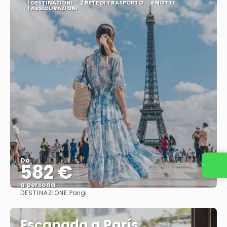
1 DESTINAZIONI
2 RETE DI TRASPORTO
4 NOTTI
1 ASSICURAZIONI
Da
582 €
Contattaci
a persona
DESTINAZIONE:
Parigi
Vedere
Escapada a París