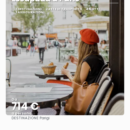
1 DESTINAZIONI
2 RETE DI TRASPORTO
4 NOTTI
1 ASSICURAZIONI
Da
714 €
a persona
DESTINAZIONE:
Parigi
Vedere