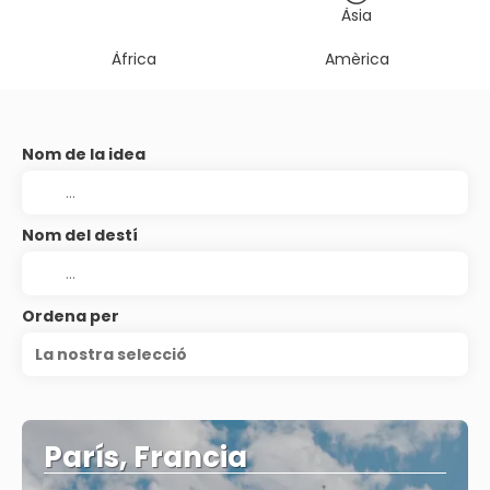
Àsia
Àfrica
Amèrica
Nom de la idea
Nom del destí
Ordena per
La nostra selecció
París, Francia