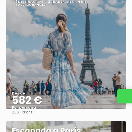
1 DESTINACIONS
2 TRANSPORTS
4 NITS
1 ASSEGURANCES
Des de
582 €
Contacta amb nosaltres
Per persona
DESTÍ:
Paris
Veure
Escapada a París