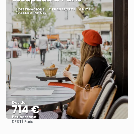
1 DESTINACIONS
2 TRANSPORTS
4 NITS
1 ASSEGURANCES
Des de
714 €
Per persona
DESTÍ:
Paris
Veure