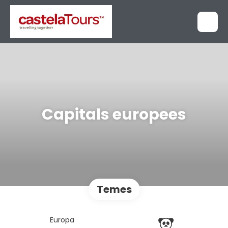
Capitals europees
Temes
Europa