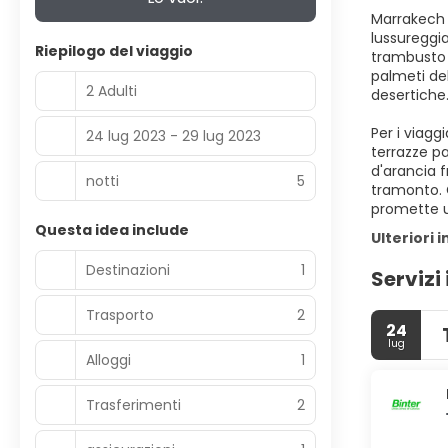
Marrakech p
lussureggia
Riepilogo del viaggio
trambusto d
palmeti del
2 Adulti
desertiche
Per i viagg
24 lug 2023 - 29 lug 2023
terrazze pa
d'arancia f
notti
5
tramonto. C
promette u
Questa idea include
Ulteriori 
Destinazioni
1
Servizi 
Trasporto
2
24
lug
Alloggi
1
Trasferimenti
2