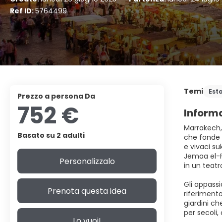
Ref ID:
5764499
Temi
Est
prezzo a persona Da
752 €
Informa
Marrakech, 
Basato su 2 adulti
che fonde a
e vivaci su
Jemaa el-Fn
Personalizzalo
in un teatr
Gli appassi
Prenota questa idea
riferimento 
giardini ch
per secoli
Lo vuoi!