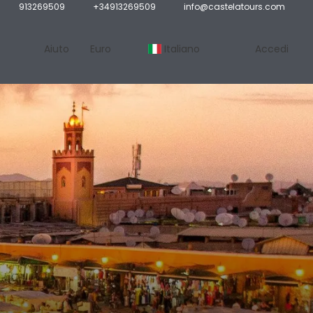
913269509
+34913269509
info@castelatours.com
Aiuto
Euro
Italiano
Accedi