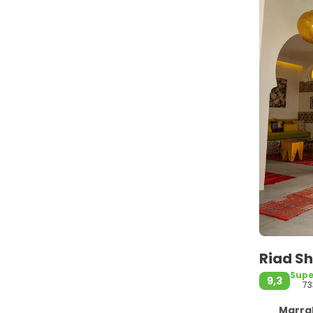
Riad S
Sup
9,3
73
Marrak