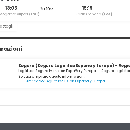
13:05
15:15
2H 10M
Mogador Airport
(ESU)
Gran Canaria
(LPA)
ettagli
urazioni
Seguro (Seguro Legálitas España y Europa) - Regió
Legálitas Seguro Inclusión España y Europa
-
Seguro Legálita
Se vuoi ampliare queste informazioni:
Certificado Seguro Inclusión España y Europa