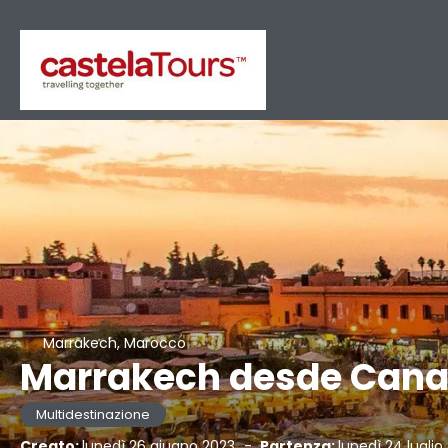
Marrakech, Marocco
Marrakech desde Canari
Multidestinazione
Creato:
lunedì 26 giugno 2023
-
Partenza:
lunedì 24 luglio