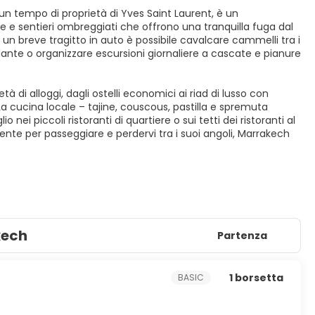
 un tempo di proprietà di Yves Saint Laurent, è un
he e sentieri ombreggiati che offrono una tranquilla fuga dal
n breve tragitto in auto è possibile cavalcare cammelli tra i
'Atlante o organizzare escursioni giornaliere a cascate e pianure
à di alloggi, dagli ostelli economici ai riad di lusso con
La cucina locale – tajine, couscous, pastilla e spremuta
 nei piccoli ristoranti di quartiere o sui tetti dei ristoranti al
ente per passeggiare e perdervi tra i suoi angoli, Marrakech
kech
Partenza
1 borsetta
BASIC