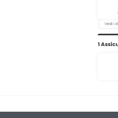
Vedi i d
1 Assic