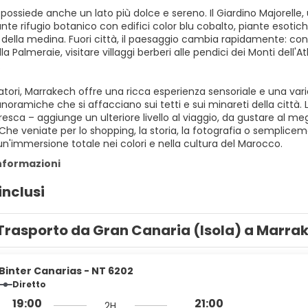
ossiede anche un lato più dolce e sereno. Il Giardino Majorelle,
nte rifugio botanico con edifici color blu cobalto, piante esotic
ella medina. Fuori città, il paesaggio cambia rapidamente: con u
la Palmeraie, visitare villaggi berberi alle pendici dei Monti dell
.
iatori, Marrakech offre una ricca esperienza sensoriale e una variet
noramiche che si affacciano sui tetti e sui minareti della città. 
resca – aggiunge un ulteriore livello al viaggio, da gustare al meglio
he veniate per lo shopping, la storia, la fotografia o semplicem
n'immersione totale nei colori e nella cultura del Marocco.
informazioni
inclusi
Trasporto da Gran Canaria (Isola) a Marra
Binter Canarias - NT 6202
Diretto
19:00
21:00
2H