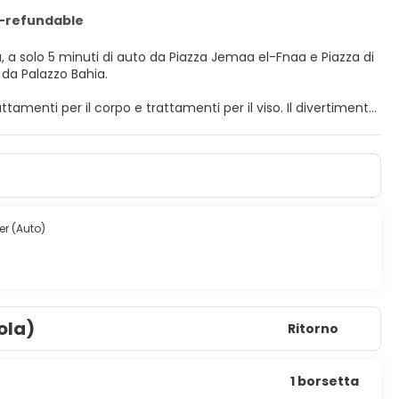
n-refundable
, a solo 5 minuti di auto da Piazza Jemaa el-Fnaa e Piazza di
km da Palazzo Bahia.
tamenti per il corpo e trattamenti per il viso. Il divertimento
ina coperta, un bagno turco e una palestra aperta giorno e
 una sala giochi/videogiochi. Grazie alla navetta locale (con
 piatto. Riposati su un comodo letto con materasso Select
. Il Wi-Fi gratuito ti consente di restare in contatto con il
' di svago. I bagni dispongono di vasca o doccia, set di
er (Auto)
erai anche bar/lounge. Se preferisci restare nella tua stanza,
rvita gratuitamente tutti i giorni dalle ore 06:00 alle ore
ola)
Ritorno
 reception aperta 24 ore su 24 e personale poliglotta. È
amento.
1 borsetta