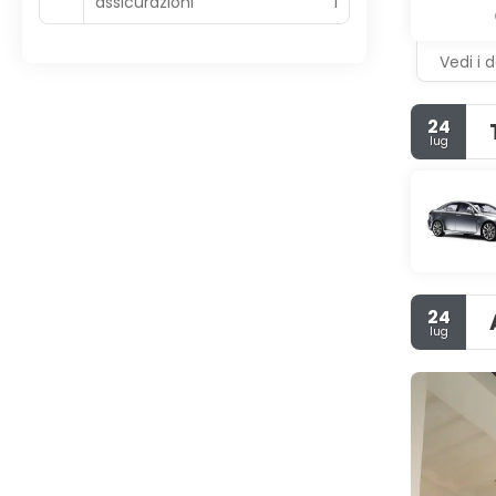
assicurazioni
1
Vedi i d
24
lug
24
lug