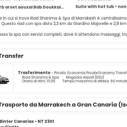
Suite with hot tub - no
arset aouzal Bab Doukkala, Marrakech 40000
e in cui si trova Riad Shanima & Spa di Marrakesh è centralissima
Marrakech. Questo riad con spa dista 2,3 km da Giardino Majorelle e 2,9 
resso la spa con servizi completi, dove ti attendono massaggi, trat
to, grazie ad un'ampia gamma di servizi, che includono una pisc
to riad propone, inoltre, il Wi-Fi gratuito, servizi di concierge e
o), sarà semplicissimo raggiungere le vicine attrazioni.
Transfer
in una delle 6 camere della struttura, complete di TV a schermo
mpleto di copriletto in piuma e biancheria da letto di alta qualità
re la TV con canali via satellite è l'ideale per concedersi un po
Trasferimento
- Privato: Economia Private Economy Transf
atuiti e asciugacapelli.
Riad Shanima & Spa
Mogador Airport (ESU)
Orario di ritiro: 13:05
Tempo massimo di attesa: 60 minuti
pecialità dell'eccellente ristorante gourmet di un riad, dove trov
 servizio in camera 24 ore su 24. La colazione continentale viene se
Trasporto da Marrakech a Gran Canaria (Is
ruire di un pratico servizio di lavanderia e lavaggio a secco, una
usufruire di una navetta da e per l'aeroporto 24 ore su 24 a pag
Binter Canarias - NT 2301
Diretto