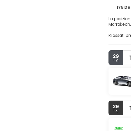
175 Derb 
La posizion
Rilassati p
è assicura
notte. Ques
supplement
29
lug
Soggiorna 
Comfort, co
mondo, ment
cortesia gr
Scopri le s
richiedi il
10:00.
29
lug
Potrai usuf
possibile 