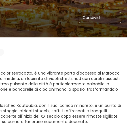
Condividi
i color terracotta, è una vibrante porta d'accesso al Marocco
edina, un labirinto di vicoli stretti, riad con cortili nascosti
 ritmo pulsante della città è particolarmente palpabile in
storie e bancarelle di cibo animano lo spazio, trasformandolo
 Moschea Koutoubia, con il suo iconico minareto, è un punto di
 sfoggia intricati stucchi, soffitti affrescati e tranquilli
operte all'inizio del XX secolo dopo essere rimaste sigillate
averso camere funerarie riccamente decorate.