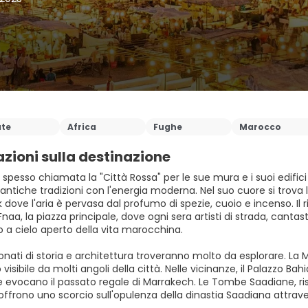
ate
Africa
Fughe
Marocco
zioni sulla destinazione
spesso chiamata la "Città Rossa" per le sue mura e i suoi edific
ntiche tradizioni con l'energia moderna. Nel suo cuore si trova la m
k dove l'aria è pervasa dal profumo di spezie, cuoio e incenso. Il
aa, la piazza principale, dove ogni sera artisti di strada, canta
o a cielo aperto della vita marocchina.
onati di storia e architettura troveranno molto da esplorare. La
visibile da molti angoli della città. Nelle vicinanze, il Palazzo Bahia
e evocano il passato regale di Marrakech. Le Tombe Saadiane, risc
, offrono uno scorcio sull'opulenza della dinastia Saadiana attr