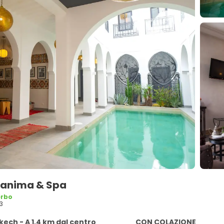
hanima & Spa
erbo
3
ech - A 1,4 km dal centro
CON COLAZIONE