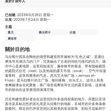
基於2 成年人
已创建:
2023年6月26日 星期一
出发:
2023年7月24日 星期一
主题
夏天
奧夫裡卡
出遊
摩洛哥
關於目的地
马拉喀什因其赤陶色的墙壁和建筑而常被称为“红色之城”，是通往
摩洛哥充满活力的门户，完美融合了古老的传统与现代的活力。城
市中心是麦地那，这里宛如迷宫，遍布狭窄的巷道、带有隐秘庭院
的庭院式住宅（riad）以及热闹的露天市场（souk），空气中弥漫
着香料、皮革和熏香的气息。杰马艾夫纳广场（Jemaa el-
Fnaa）是马拉喀什的主广场，每到夜晚，街头艺人、说书人和美
食摊贩便会在此聚集，将广场变成摩洛哥生活的露天剧场，这座城
市的脉动在这里展现得淋漓尽致。
历史和建筑爱好者会在这里找到许多值得探索的地方。库图比亚清
真寺及其标志性的宣礼塔是马拉喀什的地标，在城市的许多角落都
能看到。附近的巴伊亚宫则以其精美的灰泥装饰、彩绘天花板和宁