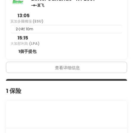
a 24-hour front desk, and multilingual staff. A roundtrip
直飞
airport shuttle is provided for a surcharge (available 24
hours).
13:05
莫加多爾機場
(ESU)
2小时 10m
15:15
大加那利島
(LPA)
1個手提包
查看详细信息
1 保险