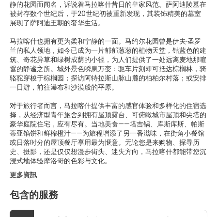
静的花园而闻名，诉说着马拉喀什昔日的皇家风范。萨阿迪陵墓在
被封存数个世纪后，于20世纪初被重新发现，其装饰精美的墓室
展现了萨阿迪王朝的奢华生活。
马拉喀什也拥有更为柔和宁静的一面。马约尔花园曾是伊夫·圣罗
兰的私人领地，如今已成为一片郁郁葱葱的植物天堂，钴蓝色的建
筑、奇花异草和绿树成荫的小径，为人们提供了一处远离麦地那喧
嚣的静谧之所。城外景色瞬息万变：驱车片刻即可抵达棕榈林，骑
骆驼穿梭于棕榈园；探访阿特拉斯山脉山麓的柏柏尔村落；或安排
一日游，前往瀑布和沙漠般的平原。
对于旅行者而言，马拉喀什提供丰富的感官体验和多样化的住宿选
择，从经济型青年旅舍到拥有屋顶露台、可俯瞰城市屋顶和尖塔的
豪华庭院住宅，应有尽有。当地美食——塔吉锅、库斯库斯、帕斯
蒂亚馅饼和鲜榨橙汁——为旅程增添了另一番滋味，在街角小餐馆
或日落时分的屋顶餐厅享用最为惬意。无论您是来购物、探寻历
史、摄影，还是仅仅想漫步街头、迷失方向，马拉喀什都能带您沉
浸式地体验摩洛哥的色彩与文化。
更多資訊
包含的服務