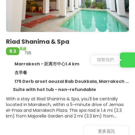
Riad Shanima & Spa
高超
9.3
725
聯繫我們
Marrakech - 距离市中心1.4 km
含早餐
175 Derb arset aouzal Bab Doukkala, Marrakech 40000
Suite with hot tub - non-refundable
With a stay at Riad Shanima & Spa, you'll be centrally
located in Marrakech, within a 5-minute drive of Jemaa
el-Fnaa and Marrakech Plaza. This spa riad is 1.4 mi (2.3
km) from Majorelle Garden and 2 mi (3.3 km) from
Avenue Mohamed VI.
更多資訊
Relax at the full-service spa, where you can enjoy