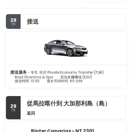
massages, body treatments, and facials. You're sure to
appreciate the recreational amenities, including an indoor
pool, a steam room, and a 24-hour fitness center.
29
接送
Additional amenities at this riad include complimentary
7月
wireless internet access, concierge services, and an
arcade/game room. Getting to nearby attractions is a
breeze with the area shuttle (surcharge).
Stay in one of 6 guestrooms featuring flat-screen
televisions. Your Select Comfort bed comes with down
comforters and premium bedding. Complimentary
wireless internet access keeps you connected, and
satellite programming is available for your entertainment.
接送服务
- 专车: 经济 Private Economy Transfer (汽車)
Bathrooms feature bathtubs or showers, complimentary
Riad Shanima & Spa
莫加多爾機場 (ESU)
接送時間: 13:05
最长等待时间: 60 分钟
toiletries, and hair dryers.
Grab a bite to eat at the riad's fine-dining restaurant,
which features a bar/lounge, or stay in and take
從馬拉喀什到 大加那利島（島）
advantage of the 24-hour room service. A
29
complimentary continental breakfast is served daily from
7月
返回
6:00 AM to 10:00 AM.
Featured amenities include dry cleaning/laundry services,
Binter Canarias - NT 2301