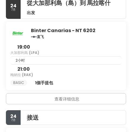
從大加那利島（島）到 馬拉喀什
24
7月
出发
Binter Canarias - NT 6202
直飞
19:00
大加那利島
(LPA)
2小时
21:00
梅納拉
(RAK)
1個手提包
BASIC
查看详细信息
24
接送
7月