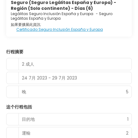
Seguro (Seguro Legálitas España y Europa) -
Región (Solo continente) - Días (6)
Legálitas Seguro Inclusión España y Europa
-
Seguro
Legálitas España y Europa
如果要擴展此資訊:
Certificado Seguro Inclusión España y Europa
行程摘要
2 成人
24 7月 2023 - 29 7月 2023
晚
5
这个行程包括
目的地
1
運輸
2