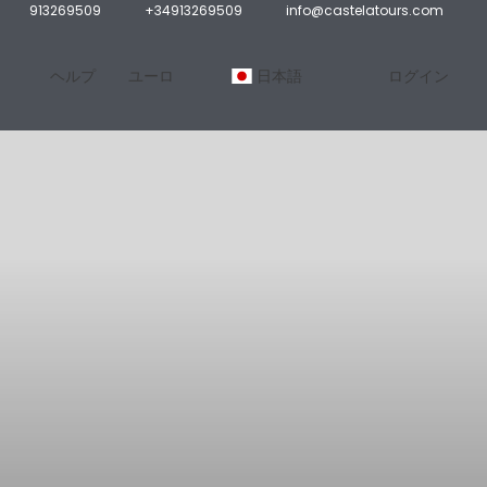
913269509
+34913269509
info@castelatours.com
ヘルプ
ユーロ
日本語
ログイン