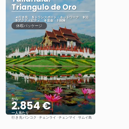
Triangulo de Oro
4 行き先
5 トランスポート・ネットワーク
9 泊
5 アクティビティ
6 送金
1 保険
休暇パッケージ
から
2.854 €
一人当たり
行き先
バンコク · チェンライ · チェンマイ · サムイ島
見る