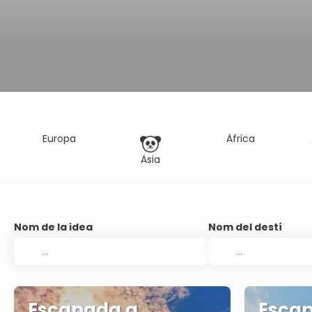
Europa
Àfrica
Àsia
Nom de la idea
Nom del destí
Escapada a
Escap