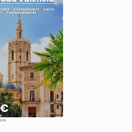
CIONS
2 TRANSPORTS
2 NITS
AT
1 ASSEGURANCES
 €
a
cia
Veure