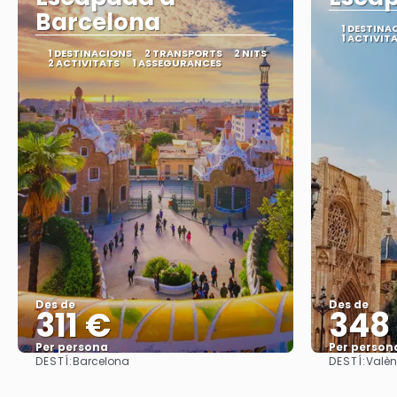
Barcelona
1 DESTINA
1 ACTIVIT
1 DESTINACIONS
2 TRANSPORTS
2 NITS
2 ACTIVITATS
1 ASSEGURANCES
Des de
Des de
311 €
348
Per persona
Per person
DESTÍ:
DESTÍ:
Barcelona
Valèn
Veure