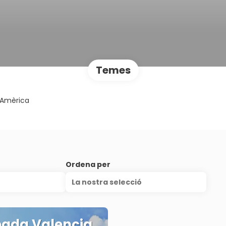
Temes
Amèrica
Ordena per
La nostra selecció
ada Valencia