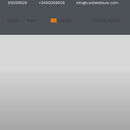
913269509
+34913269509
info@castelatours.com
Ajuda
Euro
Català
iniciar Sessió