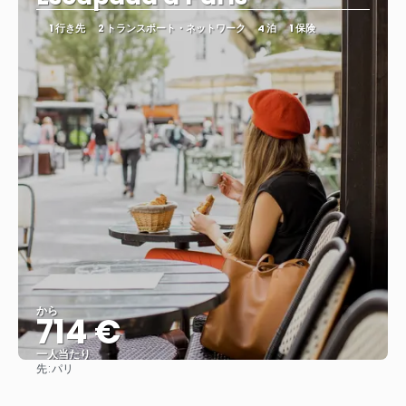
1 行き先
2 トランスポート・ネットワーク
4 泊
1 保険
から
714 €
一人当たり
先:
パリ
見る