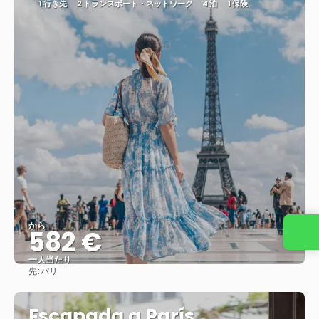
1 行き先
2 トランスポート・ネットワーク
4 泊
1 保険
から
582 €
お 問い合わせ
一人当たり
先:
パリ
見る
Escapada a París