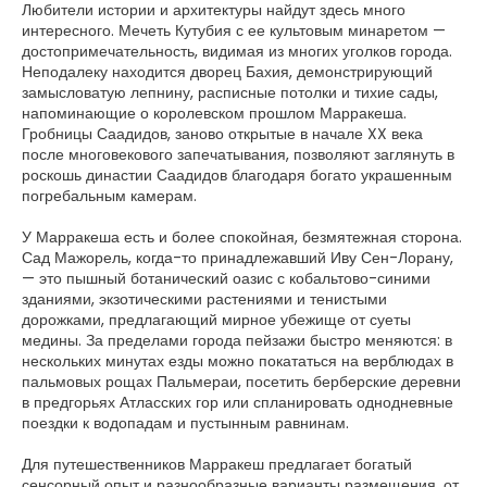
Любители истории и архитектуры найдут здесь много
интересного. Мечеть Кутубия с ее культовым минаретом —
достопримечательность, видимая из многих уголков города.
Неподалеку находится дворец Бахия, демонстрирующий
замысловатую лепнину, расписные потолки и тихие сады,
напоминающие о королевском прошлом Марракеша.
Гробницы Саадидов, заново открытые в начале XX века
после многовекового запечатывания, позволяют заглянуть в
роскошь династии Саадидов благодаря богато украшенным
погребальным камерам.
У Марракеша есть и более спокойная, безмятежная сторона.
Сад Мажорель, когда-то принадлежавший Иву Сен-Лорану,
— это пышный ботанический оазис с кобальтово-синими
зданиями, экзотическими растениями и тенистыми
дорожками, предлагающий мирное убежище от суеты
медины. За пределами города пейзажи быстро меняются: в
нескольких минутах езды можно покататься на верблюдах в
пальмовых рощах Пальмераи, посетить берберские деревни
в предгорьях Атласских гор или спланировать однодневные
поездки к водопадам и пустынным равнинам.
Для путешественников Марракеш предлагает богатый
сенсорный опыт и разнообразные варианты размещения, от