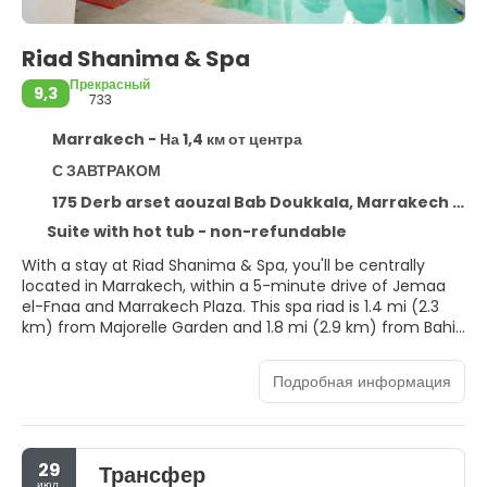
Riad Shanima & Spa
Прекрасный
9,3
733
Marrakech - На 1,4 км от центра
С ЗАВТРАКОМ
175 Derb arset aouzal Bab Doukkala, Marrakech 40000
Suite with hot tub - non-refundable
With a stay at Riad Shanima & Spa, you'll be centrally
located in Marrakech, within a 5-minute drive of Jemaa
el-Fnaa and Marrakech Plaza. This spa riad is 1.4 mi (2.3
km) from Majorelle Garden and 1.8 mi (2.9 km) from Bahia
Palace.
Подробная информация
Relax at the full-service spa, where you can enjoy
massages, body treatments, and facials. You're sure to
appreciate the recreational amenities, including an indoor
pool, a steam room, and a 24-hour fitness center.
29
Трансфер
Additional amenities at this riad include complimentary
июл.