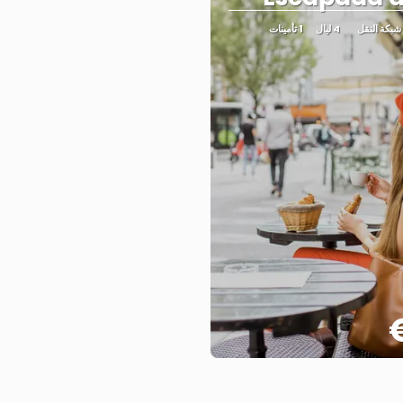
4 ليال
1 تأمينات
شاهد