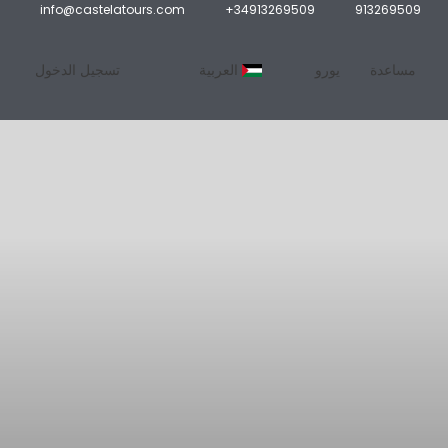
info@castelatours.com
+34913269509
913269509
مساعدة
يورو
العربية
تسجيل الدخول