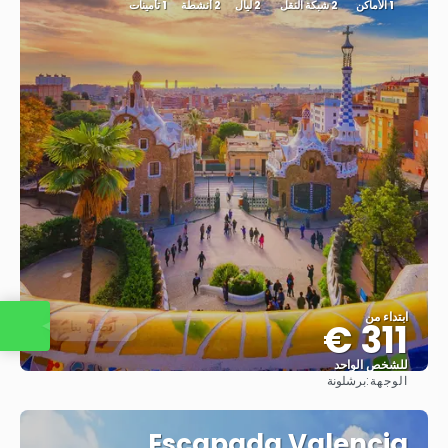
1 الأماكن
2 شبكة النقل
2 ليال
2 أنشطة
1 تأمينات
ابتداء من
311 €
اتصل بنا
للشخص الواحد
الوجهة:
برشلونة
شاهد
Escapada Valencia