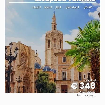
1 الأماكن
2 شبكة النقل
2 ليال
1 نشاط
1 تأمينات
ابتداء من
348 €
للشخص الواحد
الوجهة:
فالنسيا
شاهد